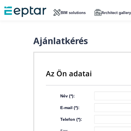
BIM solutions
Architect gallery
Ajánlatkérés
Az Ön adatai
Név (*):
E-mail (*):
Telefon (*):
Fax: