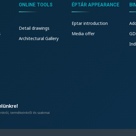
ONLINE TOOLS
ÉPTÁR APPEARANCE
BI
Eptar introduction
Ad
Detail drawings
s
Media offer
GD
Architectural Gallery
Ind
elünkre!
inkról, termékeinkről és szakmai