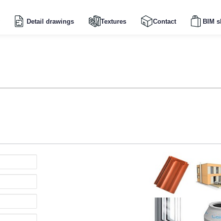
Detail drawings
Textures
Contact
BIM s