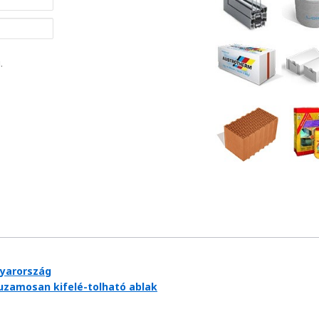
.
gyarország
zamosan kifelé-tolható ablak