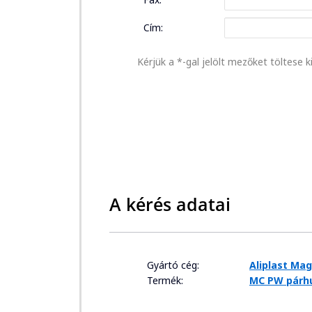
Cím:
Kérjük a *-gal jelölt mezőket töltese ki
A kérés adatai
Gyártó cég:
Aliplast Ma
Termék:
MC PW párhu