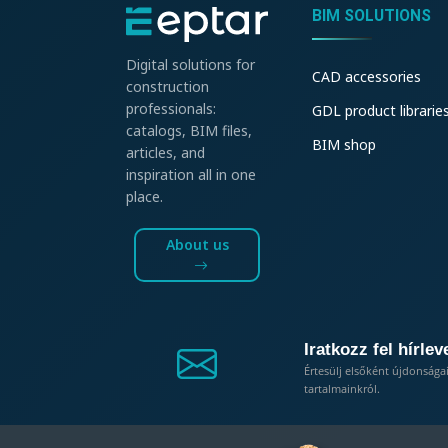
BIM SOLUTIONS
Digital solutions for
CAD accessories
construction
professionals:
GDL product librarie
catalogs, BIM files,
BIM shop
articles, and
inspiration all in one
place.
About us
Iratkozz fel hírlev
Értesülj elsőként újdonsága
tartalmainkról.