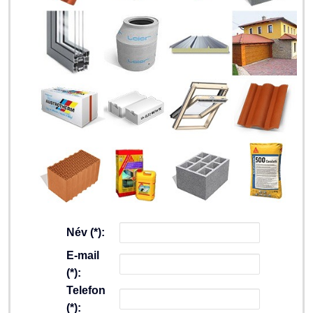
Név (*):
E-mail
(*):
Telefon
(*):