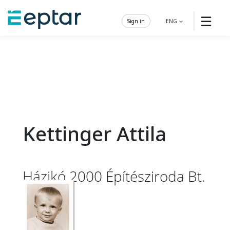
☰
Sign in
ENG
Kettinger Attila
Házikó 2000 Építésziroda Bt.