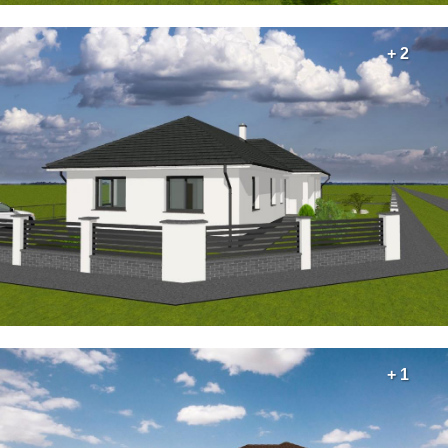
+ 2
+ 1