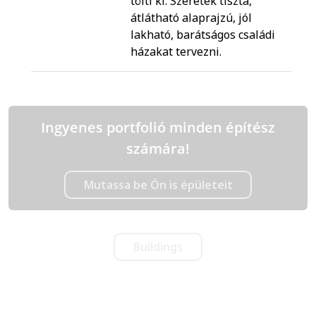
tölti ki. Szeretek tiszta,
átlátható alaprajzú, jól
lakható, barátságos családi
házakat tervezni.
Ingyenes portfolió minden építész
számára!
Mutassa be Ön is épületeit
Buildings