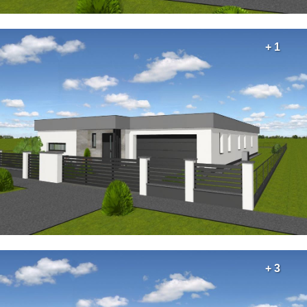
+ 1
+ 3