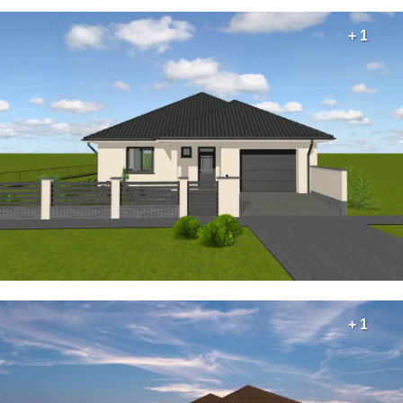
+ 1
+ 1