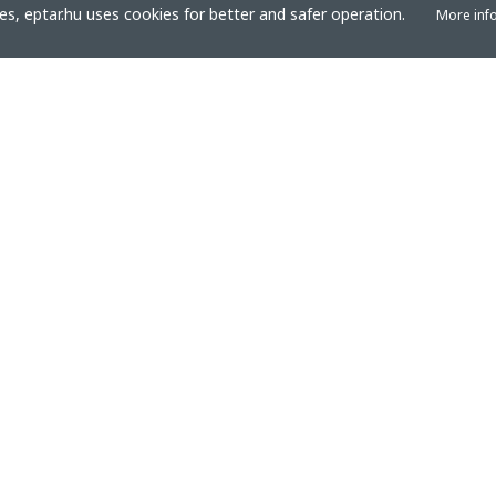
s, eptar.hu uses cookies for better and safer operation.
More inf