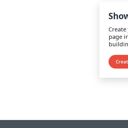
Show
Create
page i
buildi
Creat