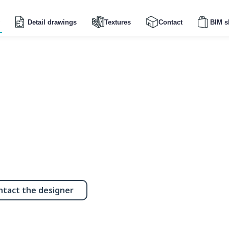
Detail drawings
Textures
Contact
BIM s
ntact the designer