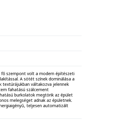
 fő szempont volt a modern építészeti
lakítással. A sötét színek dominálása a
 textúrájukban váltakozva jelennek
ttem fahatású szálcement
ahatású burkolatok megtörik az épület
nos melegséget adnak az épületnek.
nergiaigényű, teljesen automatizált