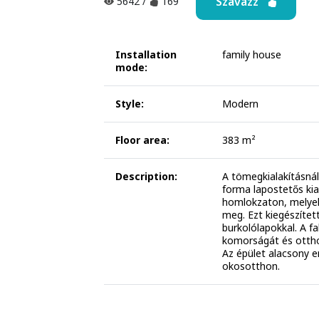
Szavazz
5642
/
169
Installation
family house
mode:
Style:
Modern
Floor area:
383 m²
Description:
A tömegkialakításnál
forma lapostetős kia
homlokzaton, melyek
meg. Ezt kiegészíte
burkolólapokkal. A f
komorságát és ottho
Az épület alacsony e
okosotthon.