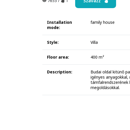
Szavazz
7653
/
1
Installation
family house
mode:
Style:
Villa
Floor area:
400 m²
Description:
Budai oldal kitünő p
igényes anyagokkal,
támfalrendszerének ki
megoldásokkal.