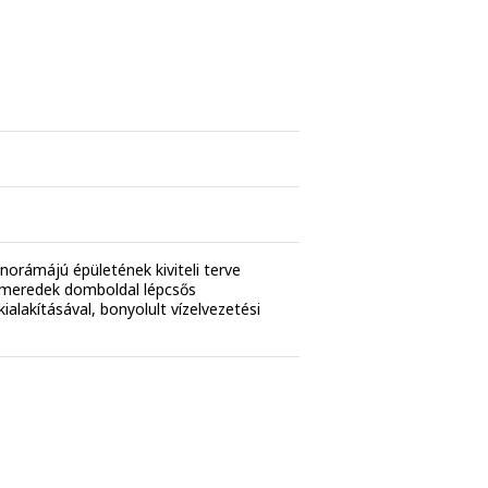
anorámájú épületének kiviteli terve
 meredek domboldal lépcsős
alakításával, bonyolult vízelvezetési