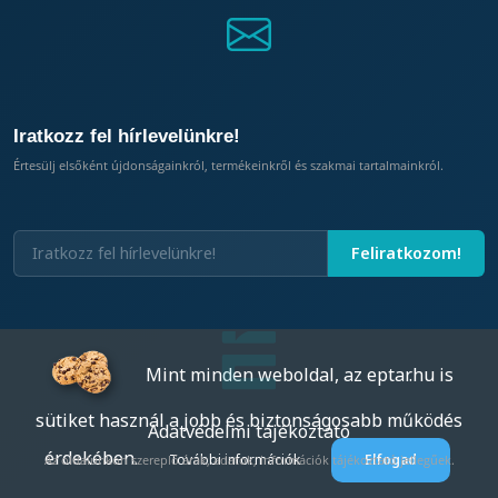
Iratkozz fel hírlevelünkre!
Értesülj elsőként újdonságainkról, termékeinkről és szakmai tartalmainkról.
Mint minden weboldal, az eptar.hu is
sütiket használ a jobb és biztonságosabb működés
Adatvédelmi tájékoztató
érdekében.
További információk
Elfogad
Az oldalunkon szereplő árak, adatok, információk tájékoztató jellegűek.