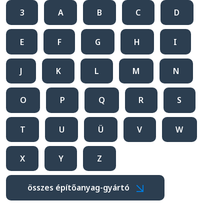
3
A
B
C
D
E
F
G
H
I
J
K
L
M
N
O
P
Q
R
S
T
U
Ü
V
W
X
Y
Z
összes építőanyag-gyártó