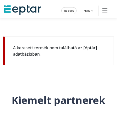
☰
belépés
HUN
A keresett termék nem található az [éptár]
adatbázisban.
Kiemelt partnerek