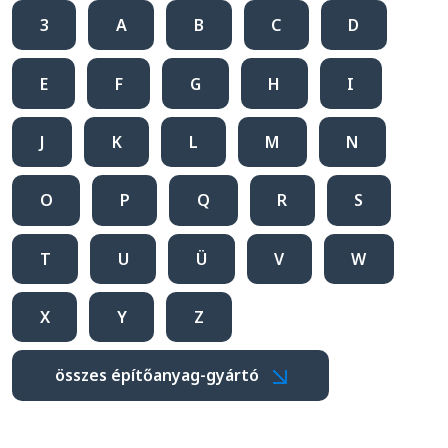
3
A
B
C
D
E
F
G
H
I
J
K
L
M
N
O
P
Q
R
S
T
U
Ü
V
W
X
Y
Z
összes építőanyag-gyártó