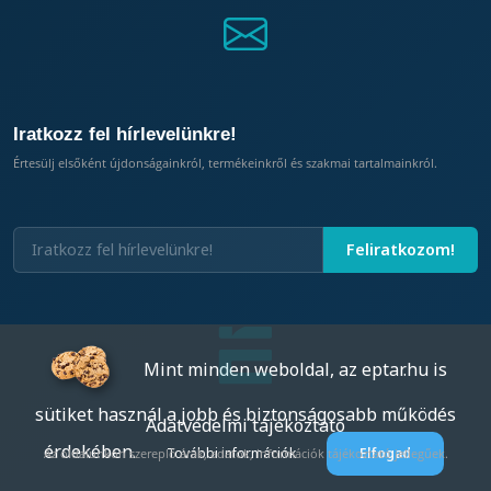
Iratkozz fel hírlevelünkre!
Értesülj elsőként újdonságainkról, termékeinkről és szakmai tartalmainkról.
Mint minden weboldal, az eptar.hu is
sütiket használ a jobb és biztonságosabb működés
Adatvédelmi tájékoztató
érdekében.
További információk
Elfogad
Az oldalunkon szereplő árak, adatok, információk tájékoztató jellegűek.