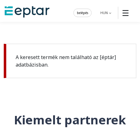
☰
belépés
HUN
A keresett termék nem található az [éptár]
adatbázisban.
Kiemelt partnerek