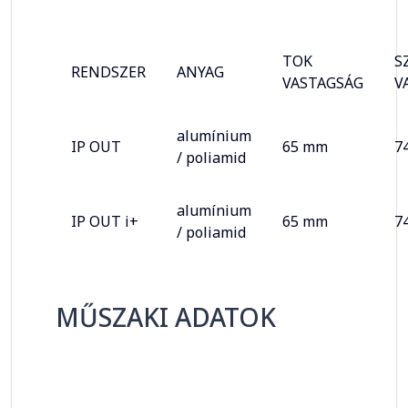
TOK
S
RENDSZER
ANYAG
VASTAGSÁG
V
alumínium
IP OUT
65 mm
7
/ poliamid
alumínium
IP OUT i+
65 mm
7
/ poliamid
MŰSZAKI ADATOK