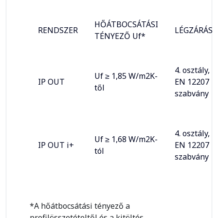
HŐÁTBOCSÁTÁSI
RENDSZER
LÉGZÁRÁS
TÉNYEZŐ Uf*
4. osztály,
Uf ≥ 1,85 W/m2K-
IP OUT
EN 12207
től
szabvány
4. osztály,
Uf ≥ 1,68 W/m2K-
IP OUT i+
EN 12207
tól
szabvány
*A hőátbocsátási tényező a
profilösszetételtől és a kitöltés