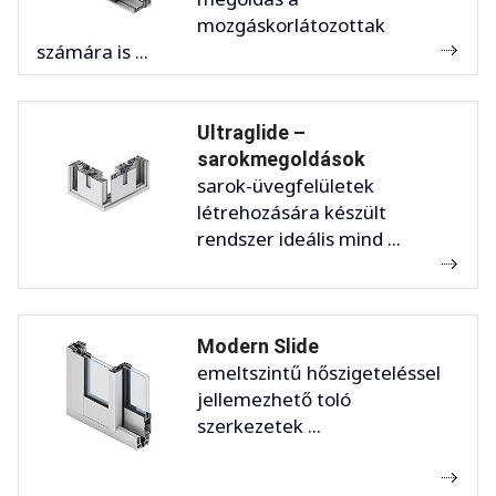
mozgáskorlátozottak
számára is ...
Ultraglide –
sarokmegoldások
sarok-üvegfelületek
létrehozására készült
rendszer ideális mind ...
Modern Slide
emeltszintű hőszigeteléssel
jellemezhető toló
szerkezetek ...