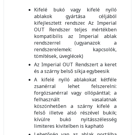
Kifelé bukó vagy kifelé nyíló
ablakok gyártása céljából
kifejlesztett rendszer. Az Imperial
OUT Rendszer teljes mértékben
kompatibilis az Imperial ablak
rendszerrel (ugyanazok a
rendszerelemek: kapcsolók,
tömítések, üveglécek)
Az Imperial OUT Rendszert a keret
és a szárny belső síkja egybeesik
A kifelé nyíló ablakokat kétféle
zsanérral lehet felszerelni:
forgózsanérral vagy ollópánttal; a
felhasznált vasalatnak
köszönhetően a szárny kifelé a
felső illetve alsó részével bukik;
kívülre bukó nyitásszélesség
limiteres kivitelben is kapható
Lehetőség van az ablak portálba