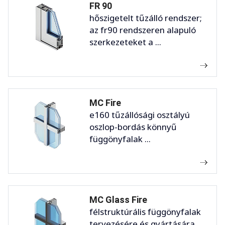
FR 90
hőszigetelt tűzálló rendszer;
az fr90 rendszeren alapuló
szerkezeteket a ...
MC Fire
e160 tűzállósági osztályú
oszlop-bordás könnyű
függönyfalak ...
MC Glass Fire
félstruktúrális függönyfalak
tervezésére és gyártására