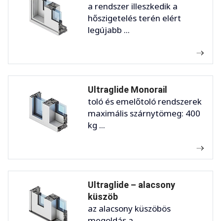
a rendszer illeszkedik a
hőszigetelés terén elért
legújabb ...
Ultraglide Monorail
toló és emelőtoló rendszerek
maximális szárnytömeg: 400
kg ...
Ultraglide – alacsony
küszöb
az alacsony küszöbös
megoldás a