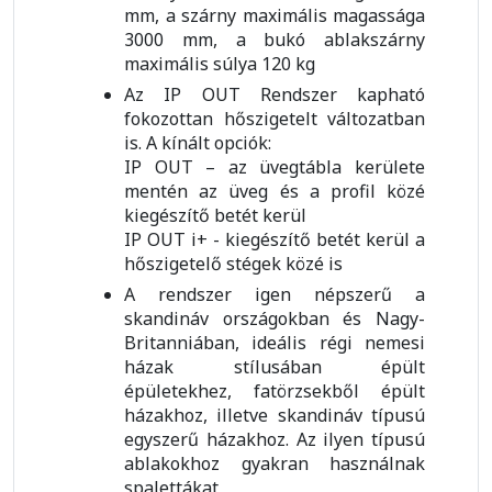
mm, a szárny maximális magassága
3000 mm, a bukó ablakszárny
maximális súlya 120 kg
Az IP OUT Rendszer kapható
fokozottan hőszigetelt változatban
is. A kínált opciók:
IP OUT – az üvegtábla kerülete
mentén az üveg és a profil közé
kiegészítő betét kerül
IP OUT i+ - kiegészítő betét kerül a
hőszigetelő stégek közé is
A rendszer igen népszerű a
skandináv országokban és Nagy-
Britanniában, ideális régi nemesi
házak stílusában épült
épületekhez, fatörzsekből épült
házakhoz, illetve skandináv típusú
egyszerű házakhoz. Az ilyen típusú
ablakokhoz gyakran használnak
spalettákat