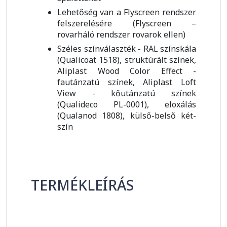
Lehetőség van a Flyscreen rendszer
felszerelésére (Flyscreen –
rovarháló rendszer rovarok ellen)
Széles színválaszték - RAL színskála
(Qualicoat 1518), struktúrált színek,
Aliplast Wood Color Effect -
fautánzatú színek, Aliplast Loft
View - kőutánzatú színek
(Qualideco PL-0001), eloxálás
(Qualanod 1808), külső-belső két-
szín
TERMÉKLEÍRÁS