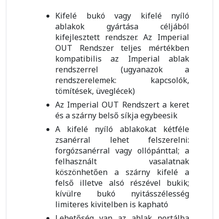
Kifelé bukó vagy kifelé nyíló
ablakok gyártása céljából
kifejlesztett rendszer. Az Imperial
OUT Rendszer teljes mértékben
kompatibilis az Imperial ablak
rendszerrel (ugyanazok a
rendszerelemek: kapcsolók,
tömítések, üveglécek)
Az Imperial OUT Rendszert a keret
és a szárny belső síkja egybeesik
A kifelé nyíló ablakokat kétféle
zsanérral lehet felszerelni:
forgózsanérral vagy ollópánttal; a
felhasznált vasalatnak
köszönhetően a szárny kifelé a
felső illetve alsó részével bukik;
kívülre bukó nyitásszélesség
limiteres kivitelben is kapható
Lehetőség van az ablak portálba