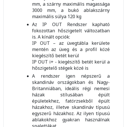
mm, a szárny maximális magassága
3000 mm, a bukó ablakszárny
maximális súlya 120 kg
Az IP OUT Rendszer kapható
fokozottan hőszigetelt változatban
is. A kínált opciók:
IP OUT – az üvegtábla kerülete
mentén az üveg és a profil közé
kiegészítő betét kerül
IP OUT i+ - kiegészítő betét kerül a
hőszigetelő stégek közé is
A rendszer igen népszerű a
skandináv országokban és Nagy-
Britanniában, ideális régi nemesi
házak stílusában épült
épületekhez, fatörzsekből épült
házakhoz, illetve skandináv típusú
egyszerű házakhoz. Az ilyen típusú
ablakokhoz gyakran használnak
spalettákat