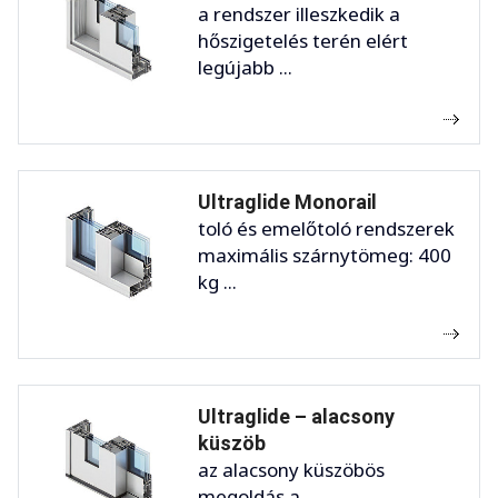
a rendszer illeszkedik a
hőszigetelés terén elért
legújabb ...
Ultraglide Monorail
toló és emelőtoló rendszerek
maximális szárnytömeg: 400
kg ...
Ultraglide – alacsony
küszöb
az alacsony küszöbös
megoldás a