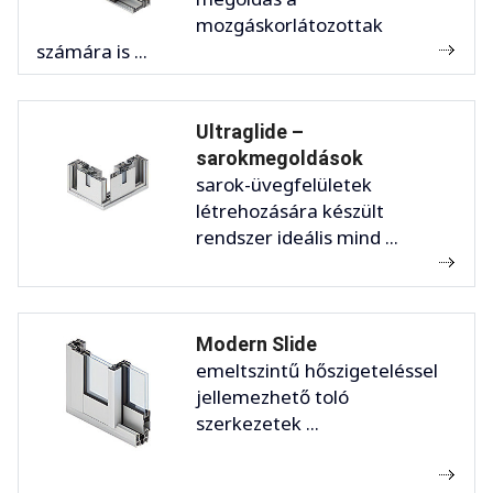
mozgáskorlátozottak
számára is ...
Ultraglide –
sarokmegoldások
sarok-üvegfelületek
létrehozására készült
rendszer ideális mind ...
Modern Slide
emeltszintű hőszigeteléssel
jellemezhető toló
szerkezetek ...