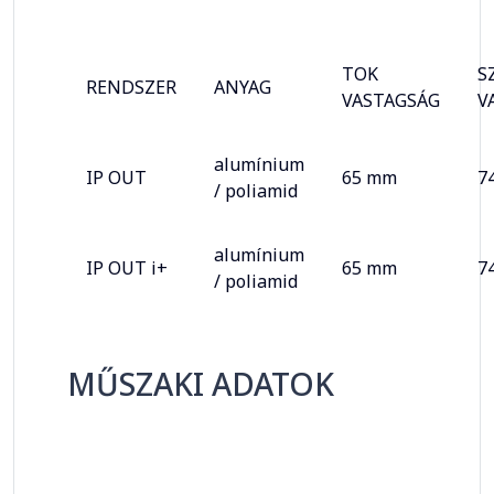
TOK
S
RENDSZER
ANYAG
VASTAGSÁG
V
alumínium
IP OUT
65 mm
7
/ poliamid
alumínium
IP OUT i+
65 mm
7
/ poliamid
MŰSZAKI ADATOK