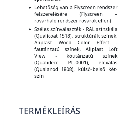
Lehetőség van a Flyscreen rendszer
felszerelésére (Flyscreen –
rovarháló rendszer rovarok ellen)
Széles színválaszték - RAL színskála
(Qualicoat 1518), struktúrált színek,
Aliplast Wood Color Effect -
fautánzatú színek, Aliplast Loft
View - kőutánzatú színek
(Qualideco PL-0001), eloxálás
(Qualanod 1808), külső-belső két-
szín
TERMÉKLEÍRÁS