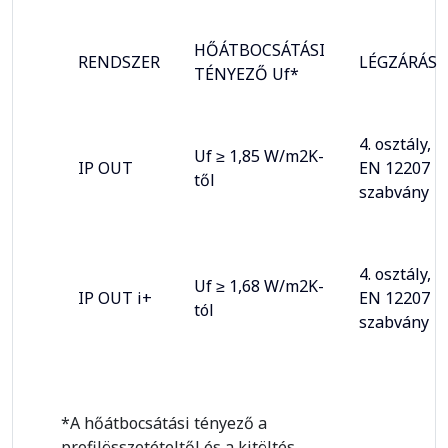
HŐÁTBOCSÁTÁSI
RENDSZER
LÉGZÁRÁS
TÉNYEZŐ Uf*
4. osztály,
Uf ≥ 1,85 W/m2K-
IP OUT
EN 12207
től
szabvány
4. osztály,
Uf ≥ 1,68 W/m2K-
IP OUT i+
EN 12207
tól
szabvány
*A hőátbocsátási tényező a
profilösszetételtől és a kitöltés