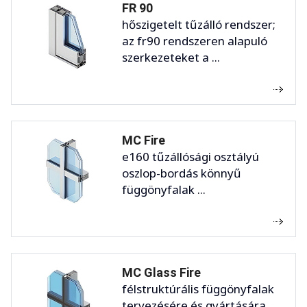
FR 90
hőszigetelt tűzálló rendszer;
az fr90 rendszeren alapuló
szerkezeteket a ...
MC Fire
e160 tűzállósági osztályú
oszlop-bordás könnyű
függönyfalak ...
MC Glass Fire
félstruktúrális függönyfalak
tervezésére és gyártására