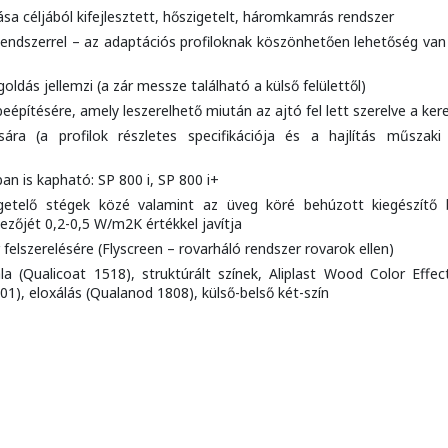
sa céljából kifejlesztett, hőszigetelt, háromkamrás rendszer
 Rendszerrel – az adaptációs profiloknak köszönhetően lehetőség van
ldás jellemzi (a zár messze található a külső felülettől)
építésére, amely leszerelhető miután az ajtó fel lett szerelve a ker
ására (a profilok részletes specifikációja és a hajlítás műsza
an is kapható: SP 800 i, SP 800 i+
getelő stégek közé valamint az üveg köré behúzott kiegészítő 
zőjét 0,2-0,5 W/m2K értékkel javítja
felszerelésére (Flyscreen – rovarháló rendszer rovarok ellen)
la (Qualicoat 1518), struktúrált színek, Aliplast Wood Color Effec
1), eloxálás (Qualanod 1808), külső-belső két-szín