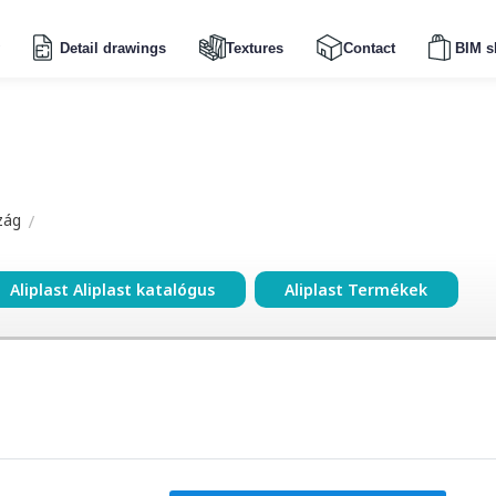
Detail drawings
Textures
Contact
BIM s
zág
Aliplast Aliplast katalógus
Aliplast Termékek