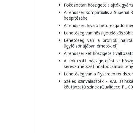
Fokozottan hőszigetelt ajtók gyártá
A rendszer kompatibilis a Superial
beépítésébe
A rendszert kiváló betörésgátló mego
Lehetőség van hőszigetelő küszöb be
Lehetőség van a profilok hajlít
ügyfélzónájában érhetők el)
A rendszer két hőszigetelt változatb
A fokozott hőszigetelést a hőszi
keresztmetszet hőátbocsátási ténye
Lehetőség van a Flyscreen rendszer 
Széles színválaszték - RAL színská
kőutánzatú színek (Qualideco PL-000