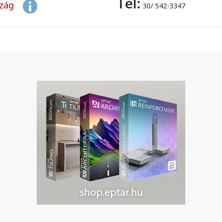
Tel:
szág
30/ 542-3347