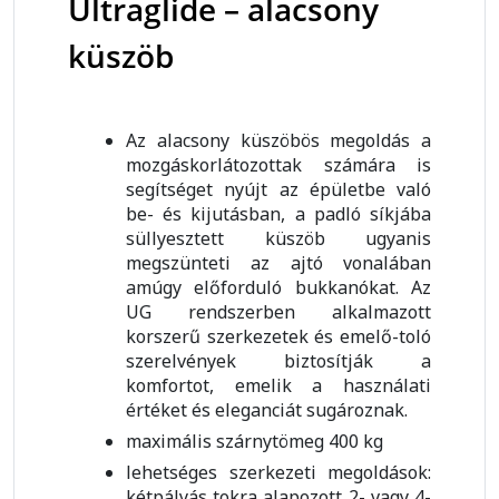
Ultraglide – alacsony
küszöb
Az alacsony küszöbös megoldás a
mozgáskorlátozottak számára is
segítséget nyújt az épületbe való
be- és kijutásban, a padló síkjába
süllyesztett küszöb ugyanis
megszünteti az ajtó vonalában
amúgy előforduló bukkanókat. Az
UG rendszerben alkalmazott
korszerű szerkezetek és emelő-toló
szerelvények biztosítják a
komfortot, emelik a használati
értéket és eleganciát sugároznak.
maximális szárnytömeg 400 kg
lehetséges szerkezeti megoldások:
kétpályás tokra alapozott 2- vagy 4-