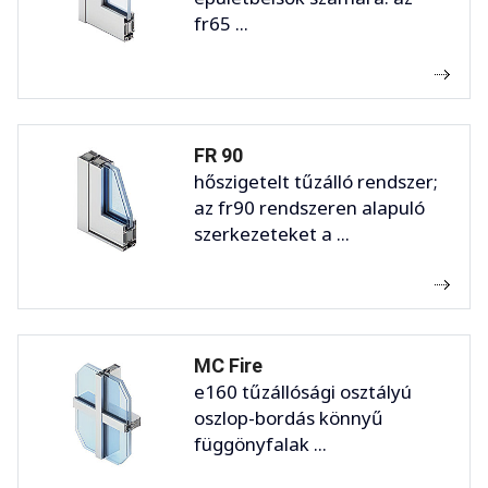
fr65 ...
FR 90
hőszigetelt tűzálló rendszer;
az fr90 rendszeren alapuló
szerkezeteket a ...
MC Fire
e160 tűzállósági osztályú
oszlop-bordás könnyű
függönyfalak ...