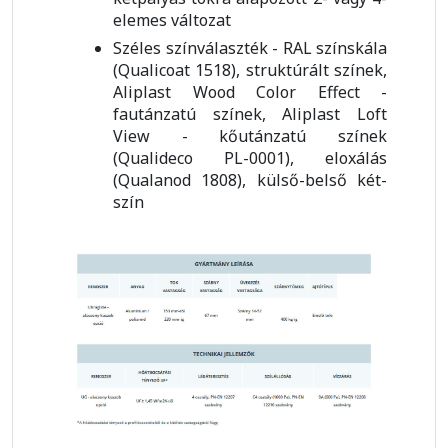
elemes változat
Széles színválaszték - RAL színskála
(Qualicoat 1518), struktúrált színek,
Aliplast Wood Color Effect -
fautánzatú színek, Aliplast Loft
View - kőutánzatú színek
(Qualideco PL-0001), eloxálás
(Qualanod 1808), külső-belső két-
szín