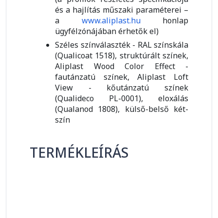
és a hajlítás műszaki paraméterei –
a
www.aliplast.hu
honlap
ügyfélzónájában érhetők el)
Széles színválaszték - RAL színskála
(Qualicoat 1518), struktúrált színek,
Aliplast Wood Color Effect -
fautánzatú színek, Aliplast Loft
View - kőutánzatú színek
(Qualideco PL-0001), eloxálás
(Qualanod 1808), külső-belső két-
szín
TERMÉKLEÍRÁS