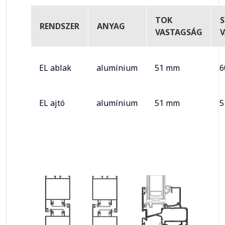
TOK
RENDSZER
ANYAG
VASTAGSÁG
EL ablak
alumínium
51 mm
6
EL ajtó
alumínium
51 mm
5