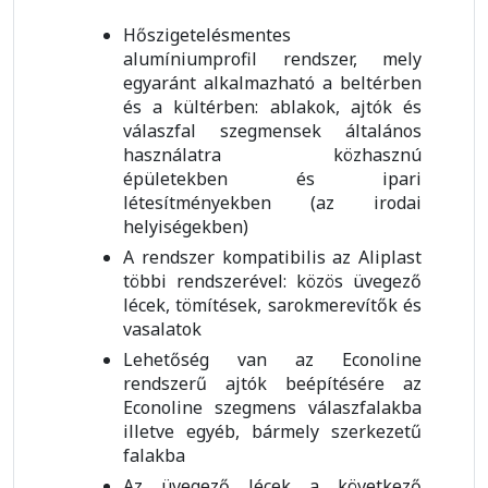
Hőszigetelésmentes
alumíniumprofil rendszer, mely
egyaránt alkalmazható a beltérben
és a kültérben: ablakok, ajtók és
válaszfal szegmensek általános
használatra közhasznú
épületekben és ipari
létesítményekben (az irodai
helyiségekben)
A rendszer kompatibilis az Aliplast
többi rendszerével: közös üvegező
lécek, tömítések, sarokmerevítők és
vasalatok
Lehetőség van az Econoline
rendszerű ajtók beépítésére az
Econoline szegmens válaszfalakba
illetve egyéb, bármely szerkezetű
falakba
Az üvegező lécek a következő