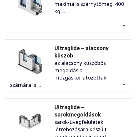
maximális szárnytömeg: 400
kg ...
Ultraglide – alacsony
küszöb
az alacsony küszöbös
megoldás a
mozgáskorlátozottak
számára is ...
Ultraglide –
sarokmegoldások
sarok-üvegfelületek
létrehozására készült
rendszer ideális mind ...