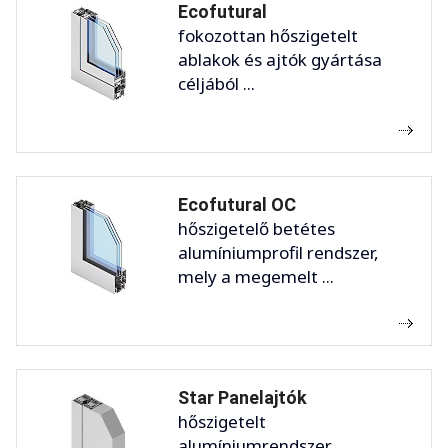
Ecofutural
fokozottan hőszigetelt
ablakok és ajtók gyártása
céljából ...
Ecofutural OC
hőszigetelő betétes
alumíniumprofil rendszer,
mely a megemelt ...
Star Panelajtók
hőszigetelt
alumíniumrendszer