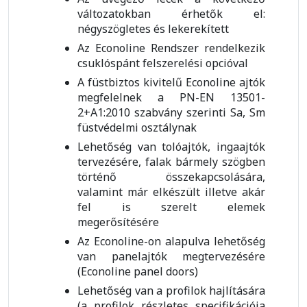
változatokban érhetők el:
négyszögletes és lekerekített
Az Econoline Rendszer rendelkezik
csuklóspánt felszerelési opcióval
A füstbiztos kivitelű Econoline ajtók
megfelelnek a PN-EN 13501-
2+A1:2010 szabvány szerinti Sa, Sm
füstvédelmi osztálynak
Lehetőség van tolóajtók, ingaajtók
tervezésére, falak bármely szögben
történő összekapcsolására,
valamint már elkészült illetve akár
fel is szerelt elemek
megerősítésére
Az Econoline-on alapulva lehetőség
van panelajtók megtervezésére
(Econoline panel doors)
Lehetőség van a profilok hajlítására
(a profilok részletes specifikációja