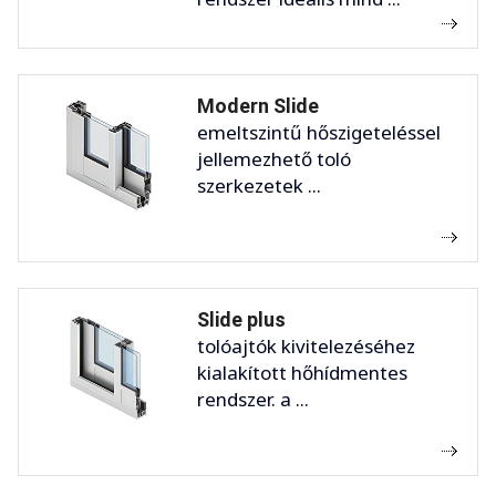
Modern Slide
emeltszintű hőszigeteléssel
jellemezhető toló
szerkezetek ...
Slide plus
tolóajtók kivitelezéséhez
kialakított hőhídmentes
rendszer. a ...