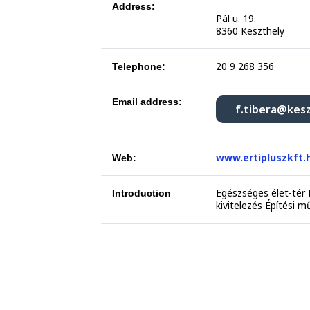
Address:
Pál u. 19.
8360 Keszthely
20 9 268 356
Telephone:
Email address:
f.tibera@kes
www.ertipluszkft.
Web:
Egészséges élet-tér 
Introduction
kivitelezés Építési m