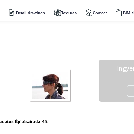
Detail drawings
Textures
Contact
BIM s
Ingye
udatos Építésziroda Kft.