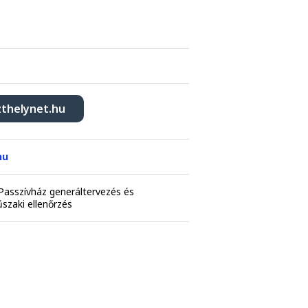
zthelynet.hu
hu
Passzívház generáltervezés és
űszaki ellenőrzés