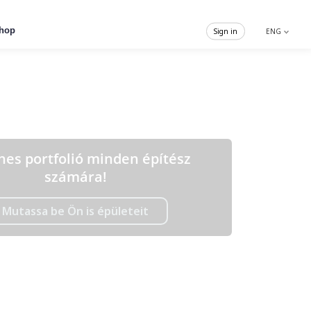
hop
Sign in
ENG
nes portfolió minden építész
számára!
Mutassa be Ön is épületeit