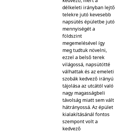
kedvező, mert a
délkeleti irányban lejtő
telekre jutó kevesebb
napsütés épületbe jutó
mennyiségét a
földszint
megemelésével így
meg tudtuk növelni,
ezzel a belső terek
világossá, napsütötté
válhattak és az emeleti
szobák kedvező irányú
tájolása az utcától való
nagy magasságbeli
távolság miatt sem vált
hátrányossá. Az épület
kialakításánál fontos
szempont volt a
kedvező