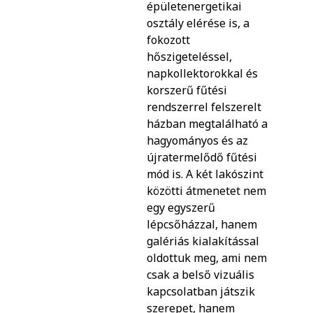
épületenergetikai
osztály elérése is, a
fokozott
hőszigeteléssel,
napkollektorokkal és
korszerű fűtési
rendszerrel felszerelt
házban megtalálható a
hagyományos és az
újratermelődő fűtési
mód is. A két lakószint
közötti átmenetet nem
egy egyszerű
lépcsőházzal, hanem
galériás kialakítással
oldottuk meg, ami nem
csak a belső vizuális
kapcsolatban játszik
szerepet, hanem