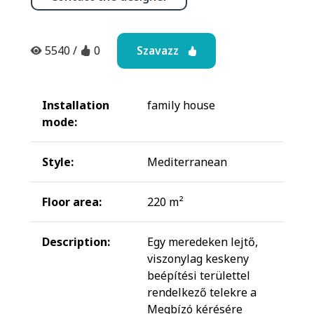
Szavazz
5540
/
0
Installation
family house
mode:
Style:
Mediterranean
Floor area:
220 m²
Description:
Egy meredeken lejtő,
viszonylag keskeny
beépítési területtel
rendelkező telekre a
Megbízó kérésére