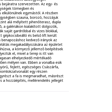
s bejáratra szervezetten. Az egy- és
gységek tömegben és
s elkülönülnek egymástól. A részben
óegységben szauna, borozó, hozzájuk
zint alá mélyített pihenőterasz, dupla
 a galériákon kialakított dolgozók,
k saját gardróbbal és vizes blokkal,
tt gépkocsibeálló és belső lift került
 a benapozáshoz kedvező irányok az
belátás megakadályozására az épületet
ahúzva, a környező jellemző beépítések
ztük el, mivel a terep is itt van
gasan elhelyezkedő mértékadó
kellően mélyen van. Ebben a vonalba esik
örű, fejlett, egészséges Császárfa,
 homlokzatvonalát egy részen
egyrészt a fa is megmaradhat, másrészt
 is a hozzáépítés, mellérendelés jellegét