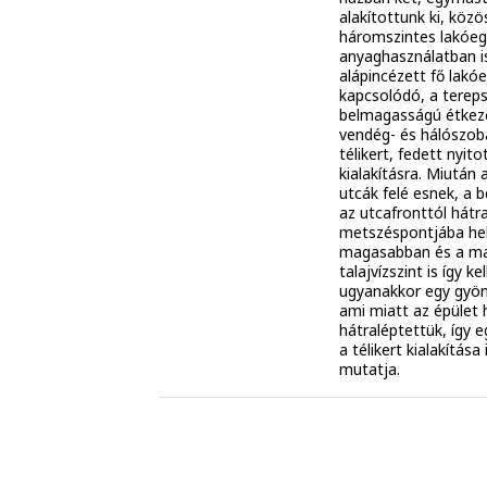
alakítottunk ki, közö
háromszintes lakóe
anyaghasználatban i
alápincézett fő lak
kapcsolódó, a tereps
belmagasságú étkező,
vendég- és hálószobá
télikert, fedett nyito
kialakításra. Miután
utcák felé esnek, a 
az utcafronttól hátr
metszéspontjába helye
magasabban és a ma
talajvízszint is így 
ugyanakkor egy gyöny
ami miatt az épület
hátraléptettük, így 
a télikert kialakítása
mutatja.