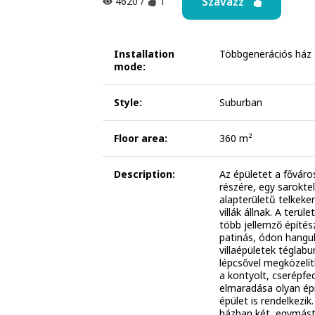
Szavazz
4620
/
1
Installation
Többgenerációs ház
mode:
Style:
Suburban
Floor area:
360 m²
Description:
Az épületet a főváro
részére, egy sarokte
alapterületű telkeke
villák állnak. A terü
több jellemző építés
patinás, ódon hangul
villaépületek téglabu
lépcsővel megközelít
a kontyolt, cserépfed
elmaradása olyan épí
épület is rendelkezik
házban két, egymástó