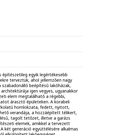
s építészetileg egyik legértékesebb
lekre terveztük, ahol jellemzően nagy
n szabadonálló beépítésű lakóházak,
let architektúrája igen vegyes, ugyanakkor
zeti elem megtalálható a régebbi,
atot árasztó épületeken. A korabeli
rkolatú homlokzata, fedett, nyitott,
hető verandája, a hozzáépített télikert,
ésű, tagolt tetőzet, illetve a garázs
tészeti elemek, amikkel a tervezett
. A két generáció együttélésére alkalmas
l elkülönített lakóegységet