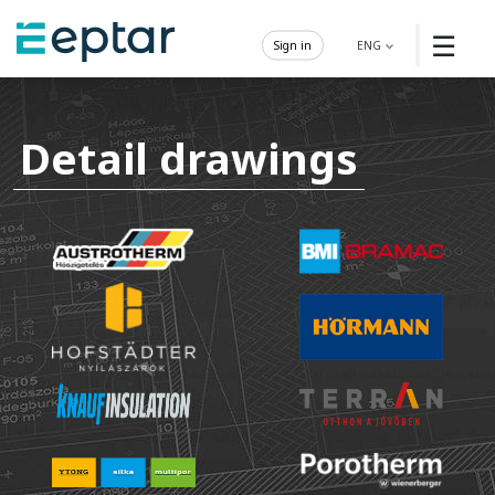
☰
Sign in
ENG
Detail drawings