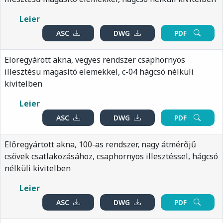
Leier
ASC
DWG
PDF
Eloregyárott akna, vegyes rendszer csaphornyos
illesztésu magasító elemekkel, c-04 hágcsó nélküli
kivitelben
Leier
ASC
DWG
PDF
Előregyártott akna, 100-as rendszer, nagy átmérőjű
csövek csatlakozásához, csaphornyos illesztéssel, hágcsó
nélküli kivitelben
Leier
ASC
DWG
PDF