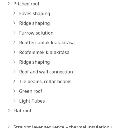
Pitched roof
Eaves shaping
Ridge shaping
Furrow solution
Rooftéri ablak kialakítása
Roofelemek kialakítása
Ridge shaping
Roof and wall connection
Tie beams, collar beams
Green roof
Light Tubes
Flat roof
Straight layer sequence – thermal insulation +