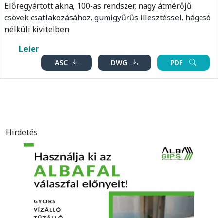
Előregyártott akna, 100-as rendszer, nagy átmérőjű
csövek csatlakozásához, gumigyűrűs illesztéssel, hágcsó
nélküli kivitelben
Leier
ASC
DWG
PDF
Hirdetés