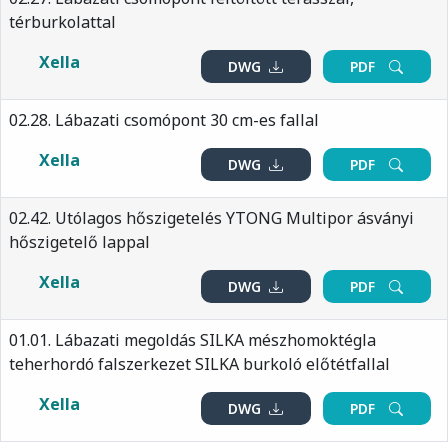
térburkolattal
Xella
DWG
PDF
02.28. Lábazati csomópont 30 cm-es fallal
Xella
DWG
PDF
02.42. Utólagos hőszigetelés YTONG Multipor ásványi
hőszigetelő lappal
Xella
DWG
PDF
01.01. Lábazati megoldás SILKA mészhomoktégla
teherhordó falszerkezet SILKA burkoló előtétfallal
Xella
DWG
PDF