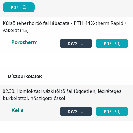
PDF
Külső teherhordó fal lábazata - PTH 44 X-therm Rapid +
vakolat (15)
Porotherm
DWG
PDF
Díszburkolatok
02.30. Homlokzati vázkitöltő fal független, légréteges
burkolattal, hőszigeteléssel
Xella
DWG
PDF