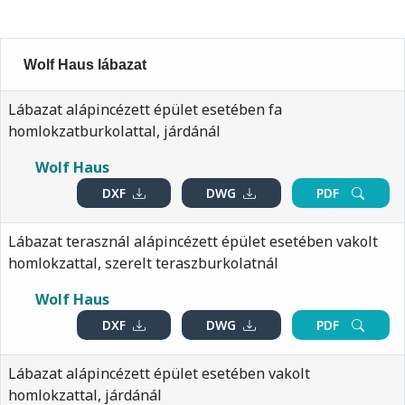
Wolf Haus lábazat
Lábazat alápincézett épület esetében fa
homlokzatburkolattal, járdánál
Wolf Haus
DXF
DWG
PDF
Lábazat terasznál alápincézett épület esetében vakolt
homlokzattal, szerelt teraszburkolatnál
Wolf Haus
DXF
DWG
PDF
Lábazat alápincézett épület esetében vakolt
homlokzattal, járdánál