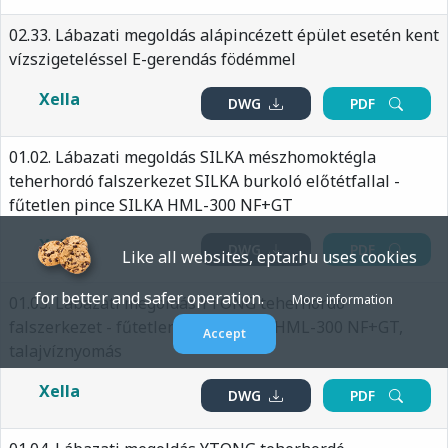
02.33. Lábazati megoldás alápincézett épület esetén kent
vízszigeteléssel E-gerendás födémmel
Xella
DWG
PDF
01.02. Lábazati megoldás SILKA mészhomoktégla
teherhordó falszerkezet SILKA burkoló előtétfallal -
fűtetlen pince SILKA HML-300 NF+GT
Xella
DWG
PDF
Like all websites, eptar.hu uses cookies
for better and safer operation.
More information
01.03. Lábazati megoldás YTONG teherhordó
falszerkezet - fűtetlen pince SILKA HML-300 NF+GT,
Accept
talajvíznyomás
Xella
DWG
PDF