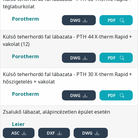
téglaburkolat
Porotherm
DWG
PDF
Külső teherhordó fal lábazata - PTH 44 X-therm Rapid +
vakolat (12)
Porotherm
DWG
PDF
Külső teherhordó fal lábazata - PTH 30 X-therm Rapid +
hőszigetelés + vakolat
Porotherm
DWG
PDF
Zsalukő lábazat, alápincézetlen épület esetén
Leier
ASC
DXF
DWG