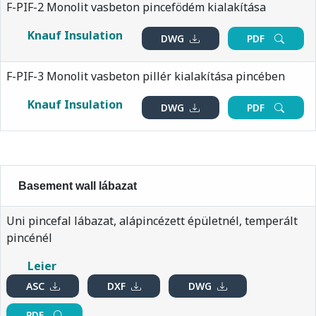
F-PIF-2 Monolit vasbeton pincefödém kialakítása
Knauf Insulation
DWG
PDF
F-PIF-3 Monolit vasbeton pillér kialakítása pincében
Knauf Insulation
DWG
PDF
Basement wall lábazat
Uni pincefal lábazat, alápincézett épületnél, temperált
pincénél
Leier
ASC
DXF
DWG
PDF