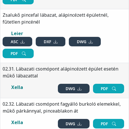
Zsalukő pincefal lábazat, alápincézett épületnél,
fűtetlen pincénél
Leier
ASC
DXF
DWG
PDF
02.31. Lábazati csomópont alápincézett épület esetén
műkő lábazattal
Xella
DWG
PDF
02.32. Lábazati csomópont fagyálló burkoló elemekkel,
műkő párkánnyal, pinceablakon át
Xella
DWG
PDF