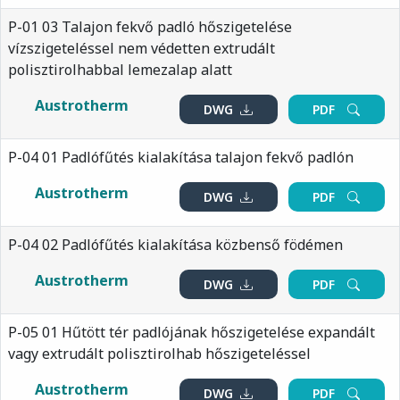
P-01 03 Talajon fekvő padló hőszigetelése
vízszigeteléssel nem védetten extrudált
polisztirolhabbal lemezalap alatt
Austrotherm
DWG
PDF
P-04 01 Padlófűtés kialakítása talajon fekvő padlón
Austrotherm
DWG
PDF
P-04 02 Padlófűtés kialakítása közbenső födémen
Austrotherm
DWG
PDF
P-05 01 Hűtött tér padlójának hőszigetelése expandált
vagy extrudált polisztirolhab hőszigeteléssel
Austrotherm
DWG
PDF