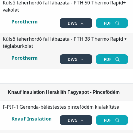
Külső teherhordó fal lábazata - PTH 50 Thermo Rapid+
vakolat
Porotherm
DWG
PDF
Külső teherhordó fal lábazata - PTH 38 Thermo Rapid +
téglaburkolat
Porotherm
DWG
PDF
Knauf Insulation Heraklith Fagyapot - Pincefödém
F-PIF-1 Gerenda-béléstestes pincefödém kialakítása
Knauf Insulation
DWG
PDF