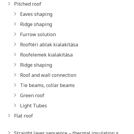
Pitched roof
Eaves shaping
Ridge shaping
Furrow solution
Rooftéri ablak kialakítása
Roofelemek kialakítása
Ridge shaping
Roof and wall connection
Tie beams, collar beams
Green roof
Light Tubes
Flat roof
Straight layer sequence – thermal insulation +