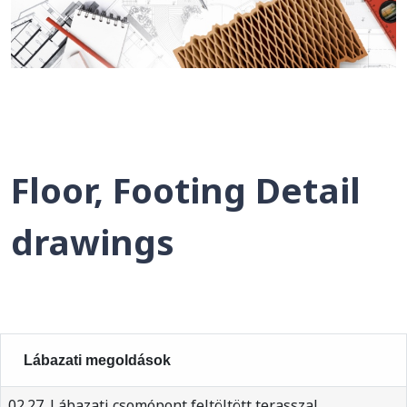
Floor, Footing Detail
drawings
Lábazati megoldások
02.27. Lábazati csomópont feltöltött terasszal,