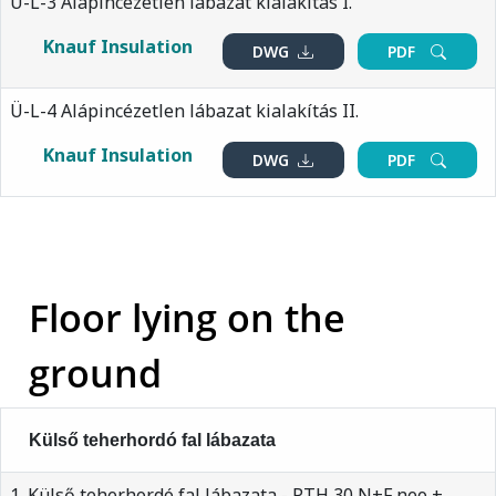
Ü-L-3 Alápincézetlen lábazat kialakítás I.
Knauf Insulation
DWG
PDF
Ü-L-4 Alápincézetlen lábazat kialakítás II.
Knauf Insulation
DWG
PDF
Floor lying on the
ground
Külső teherhordó fal lábazata
1. Külső teherhordó fal lábazata - PTH 30 N+F neo +