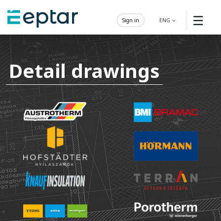
☰
Sign in
ENG
Detail drawings