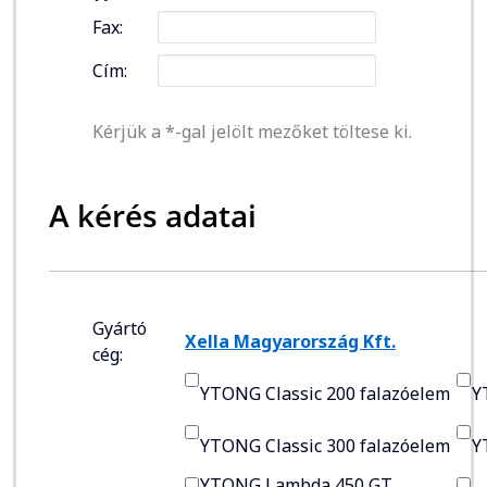
Fax:
Cím:
Kérjük a *-gal jelölt mezőket töltese ki.
A kérés adatai
Gyártó
Xella Magyarország Kft.
cég:
YTONG Classic 200 falazóelem
Y
YTONG Classic 300 falazóelem
Y
YTONG Lambda 450 GT