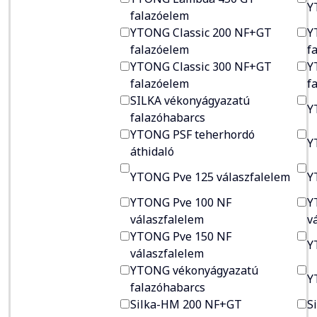
Y
falazóelem
YTONG Classic 200 NF+GT
Y
falazóelem
f
YTONG Classic 300 NF+GT
Y
falazóelem
f
SILKA vékonyágyazatú
Y
falazóhabarcs
YTONG PSF teherhordó
Y
áthidaló
YTONG Pve 125 válaszfalelem
Y
YTONG Pve 100 NF
Y
válaszfalelem
v
YTONG Pve 150 NF
Y
válaszfalelem
YTONG vékonyágyazatú
Y
falazóhabarcs
Silka-HM 200 NF+GT
S