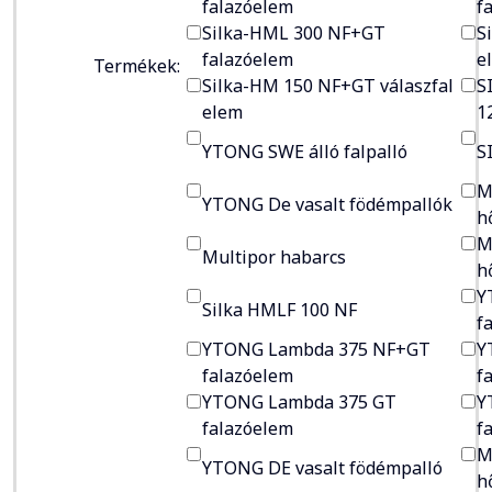
falazóelem
f
Silka-HML 300 NF+GT
S
falazóelem
e
Termékek:
Silka-HM 150 NF+GT válaszfal
S
(amelyekről
ajánlatot
elem
1
kér)
YTONG SWE álló falpalló
S
M
YTONG De vasalt födémpallók
h
M
Multipor habarcs
h
Y
Silka HMLF 100 NF
f
YTONG Lambda 375 NF+GT
Y
falazóelem
f
YTONG Lambda 375 GT
Y
falazóelem
f
M
YTONG DE vasalt födémpalló
h