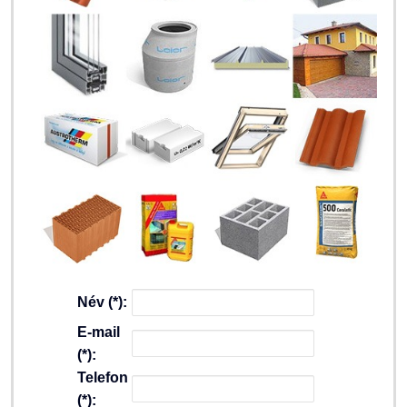
Név (*):
E-mail
(*):
Telefon
(*):