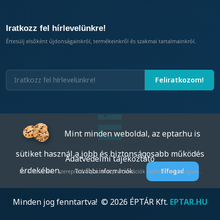
Iratkozz fel hírlevelünkre!
Értesülj elsőként újdonságainkról, termékeinkről és szakmai tartalmainkról.
Mint minden weboldal, az eptar.hu is
sütiket használ a jobb és biztonságosabb működés
Adatvédelmi tájékoztató
érdekében.
További információk
Elfogad
Az oldalunkon szereplő árak, adatok, információk tájékoztató jellegűek.
Minden jog fenntartva! © 2026 ÉPTÁR Kft.
EPTAR.HU