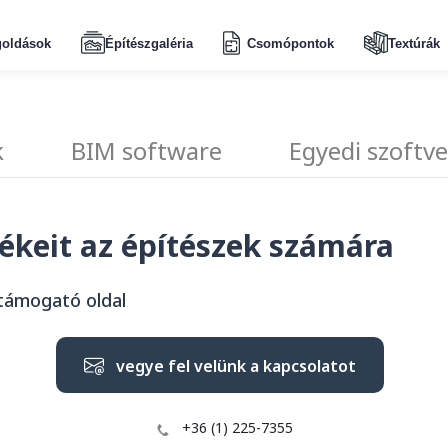
oldások
Építészgaléria
Csomópontok
Textúrák
k
BIM software
Egyedi szoftv
ékeit az építészek számára
 támogató oldal
vegye fel velünk a kapcsolatot
+36 (1) 225-7355