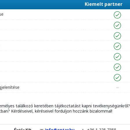
Kiemelt partner
se
l
jelenítése
zemélyes találkozó keretében tájékoztatást kapni tevékenységünkről?
tban? Kérdéseivel, kéréseivel forduljon hozzánk bizalommal!
info@eptar.hu
+36 1 225 7355