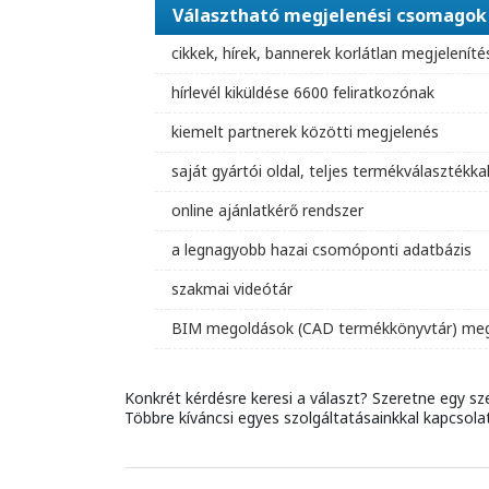
Választható megjelenési csomagok
cikkek, hírek, bannerek korlátlan megjeleníté
hírlevél kiküldése 6600 feliratkozónak
kiemelt partnerek közötti megjelenés
saját gyártói oldal, teljes termékválasztékka
online ajánlatkérő rendszer
a legnagyobb hazai csomóponti adatbázis
szakmai videótár
BIM megoldások (CAD termékkönyvtár) meg
Konkrét kérdésre keresi a választ? Szeretne egy s
Többre kíváncsi egyes szolgáltatásainkkal kapcsola