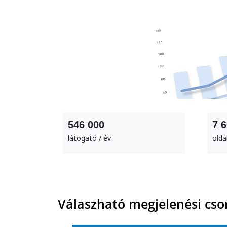
546 000
7 
látogató / év
olda
Válaszható megjelenési cs