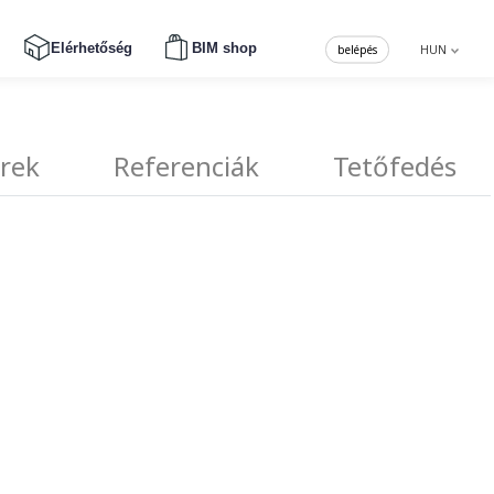
Elérhetőség
BIM shop
belépés
HUN
erek
Referenciák
Tetőfedés