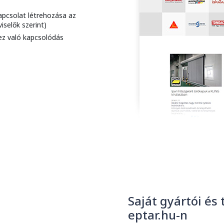
kapcsolat létrehozása az
iselők szerint)
ez való kapcsolódás
Saját gyártói és
eptar.hu-n