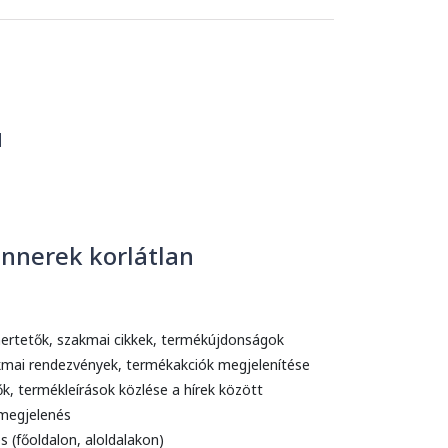
l
annerek korlátlan
mertetők, szakmai cikkek, termékújdonságok
mai rendezvények, termékakciók megjelenítése
, termékleírások közlése a hírek között
 megjelenés
s (főoldalon, aloldalakon)