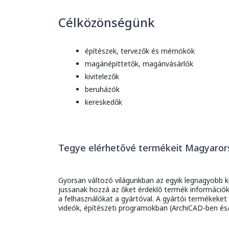
Célközönségünk
építészek, tervezők és mérnökök
magánépíttetők, magánvásárlók
kivitelezők
beruházók
kereskedők
Tegye elérhetővé termékeit Magyarors
Gyorsan változó világunkban az egyik legnagyobb ki
jussanak hozzá az őket érdeklő termék információ
a felhasználókat a gyártóval. A gyártói termékeke
videók, építészeti programokban (ArchiCAD-ben és/