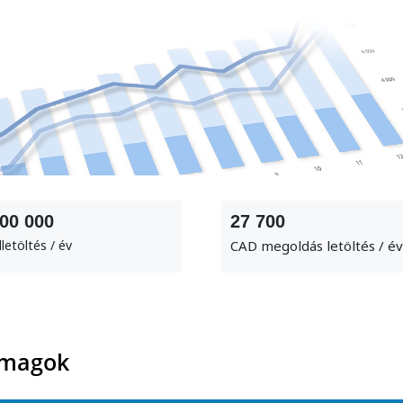
600 000
27 700
lletöltés / év
CAD megoldás letöltés / év
omagok