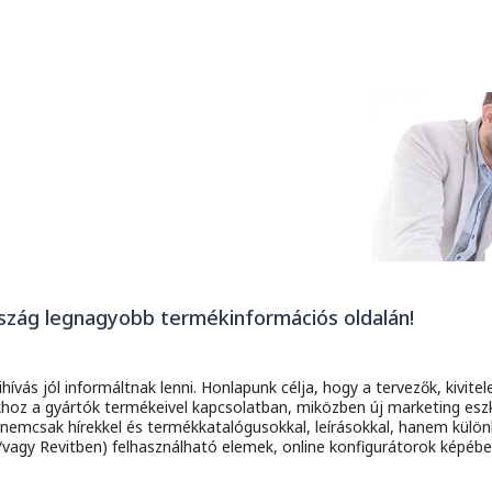
zág legnagyobb termékinformációs oldalán!
hívás jól informáltnak lenni. Honlapunk célja, hogy a tervezők, kivit
khoz a gyártók termékeivel kapcsolatban, miközben új marketing esz
t nemcsak hírekkel és termékkatalógusokkal, leírásokkal, hanem külö
vagy Revitben) felhasználható elemek, online konfigurátorok képében