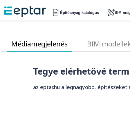
Építőanyag katalógus
BIM meg
Médiamegjelenés
BIM modelle
Tegye elérhetővé term
az eptar.hu a legnagyobb, építészeket