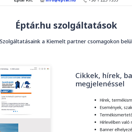
Éptár Kft.
Éptár.hu szolgáltatások
Szolgáltatásaink a Kiemelt partner csomagokon belü
Cikkek, hírek, b
megjelenéssel
Hírek, termékis
Események, szak
Termékismertetők
Hírlevélben való
Banner elhelyezé