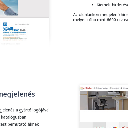
Kiemelt hirdetés
Az oldalunkon megjelenő hírek
melyet több mint 6600 olvasó
 megjelenés
jelenés a gyártó logójával
g katalógusban
ítést bemutató filmek