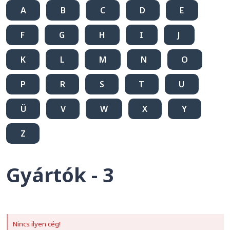
A
B
C
D
E
F
G
H
I
J
K
L
M
N
O
P
R
S
T
U
Ü
V
W
X
Y
Z
Gyártók - 3
Nincs ilyen cég!