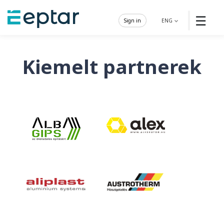
☰
Sign in
ENG
Kiemelt partnerek