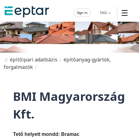
☰
Sign in
ENG
építőipari adatbázis
építőanyag-gyártók,
forgalmazók
BMI Magyarország
Kft.
Tető helyett mondd: Bramac