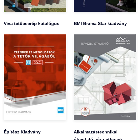
Viva tetőcserép katalógus
BMI Brama Star kiadvány
Építész Kiadvány
Alkalmazástechnikai
útmutató, részlettervek