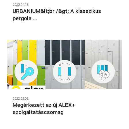
2022.04.13.
URBANIUM&lt;br /&gt; A klasszikus
pergola ...
2022.03.08.
Megérkezett az új ALEX+
szolgáltatáscsomag