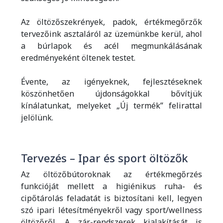
Az öltözőszekrények, padok, értékmegőrzők
tervezőink asztaláról az üzemünkbe kerül, ahol
a búrlapok és acél megmunkálásának
eredményeként öltenek testet.
Évente, az igényeknek, fejlesztéseknek
köszönhetően újdonságokkal bővítjük
kínálatunkat, melyeket „Új termék” felirattal
jelölünk.
Tervezés – Ipar és sport öltözők
Az öltözőbútoroknak az értékmegőrzés
funkcióját mellett a higiénikus ruha- és
cipőtárolás feladatát is biztosítani kell, legyen
szó ipari létesítményekről vagy sport/wellness
öltözőről. A zár-rendszerek kialakítását is