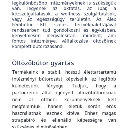
legkülönbözőbb intézményeknek is szükségük
van, legyenek az oktatás, az ipar, a
közszolgáltatások, a wellness szolgáltatások,
vagy az egészségügy területén. Az Alex
Fémbútor Kft. széles termékpalettájával
rendszerben tud gondolkozni és egykézben,
kényelmesen megvalósítani mindent, ami
fontos intézménye, vállalkozása öltözőinek
komplett bútorozásánál.
Öltözőbútor gyártás
Termékeink a stabil, hosszú élettartartamú
intézményi bútorozást képviselik, ez legfőbb
küldetésünk lényege. Tudjuk, hogy a
partnereink által igényelt öltözőbútoroknak
nem az otthoni körülményeknek kell
megfelelniük, hanem életük során erős
használatnak lesznek kitéve. Ehhez magas
strapabíró és ellenálló képességre van
szükséges jó minőségben.