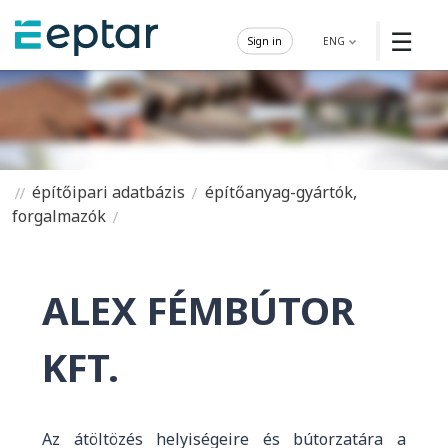
☰
Sign in
ENG
építőipari adatbázis
építőanyag-gyártók,
forgalmazók
ALEX FÉMBÚTOR
KFT.
Az átöltözés helyiségeire és bútorzatára a