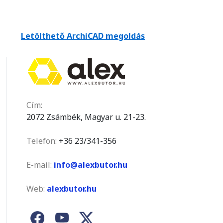
Letölthető ArchiCAD megoldás
Cím:
2072 Zsámbék, Magyar u. 21-23.
Telefon:
+36 23/341-356
E-mail:
info@alexbutor.hu
Web:
alexbutor.hu