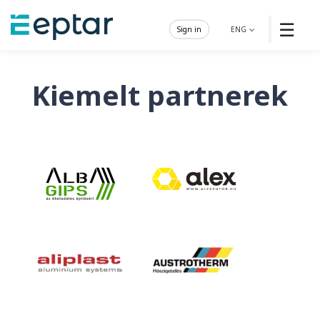
☰
Sign in
ENG
Kiemelt partnerek