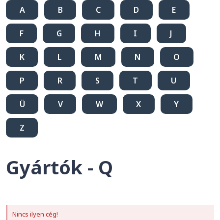
A
B
C
D
E
F
G
H
I
J
K
L
M
N
O
P
R
S
T
U
Ü
V
W
X
Y
Z
Gyártók - Q
Nincs ilyen cég!