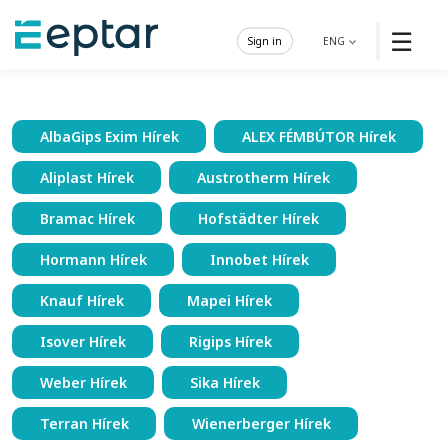
☰
Sign in
ENG
AlbaGips Exim Hírek
ALEX FÉMBÚTOR Hírek
Aliplast Hírek
Austrotherm Hírek
Bramac Hírek
Hofstädter Hírek
Hormann Hírek
Innobet Hírek
Knauf Hírek
Mapei Hírek
Isover Hírek
Rigips Hírek
Weber Hírek
Sika Hírek
Terran Hírek
Wienerberger Hírek