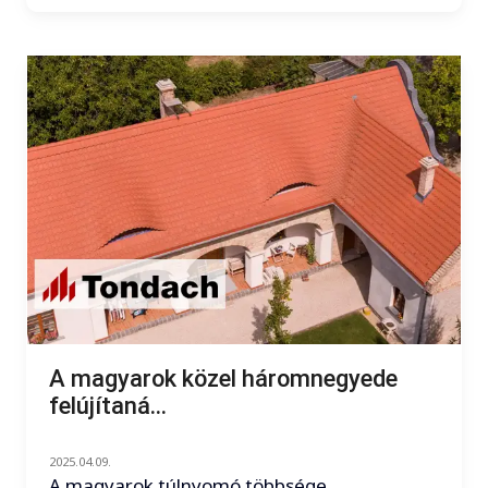
A magyarok közel háromnegyede
felújítaná...
2025.04.09.
A magyarok túlnyomó többsége