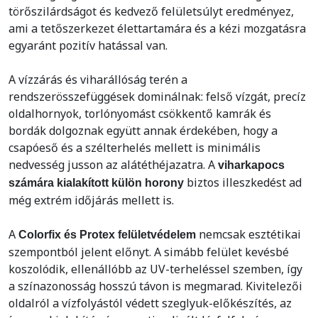
törőszilárdságot és kedvező felületsúlyt eredményez,
ami a tetőszerkezet élettartamára és a kézi mozgatásra
egyaránt pozitív hatással van.
A vízzárás és viharállóság terén a
rendszerösszefüggések dominálnak: felső vízgát, precíz
oldalhornyok, torlónyomást csökkentő kamrák és
bordák dolgoznak együtt annak érdekében, hogy a
csapóeső és a szélterhelés mellett is minimális
nedvesség jusson az alátéthéjazatra. A
viharkapocs
biztos illeszkedést ad
számára kialakított külön horony
még extrém időjárás mellett is.
A
nemcsak esztétikai
Colorfix és Protex felületvédelem
szempontból jelent előnyt. A simább felület kevésbé
koszolódik, ellenállóbb az UV-terheléssel szemben, így
a színazonosság hosszú távon is megmarad. Kivitelezői
oldalról a vízfolyástól védett szeglyuk-előkészítés, az