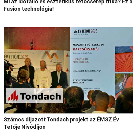
Mi az időtálló és esztétikus tetőcserép titka? Ez a
Fusion technológia!
Számos díjazott Tondach projekt az ÉMSZ Év
Tetője Nívódíjon