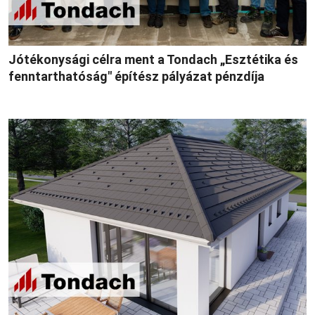
Jótékonysági célra ment a Tondach „Esztétika és
fenntarthatóság″ építész pályázat pénzdíja