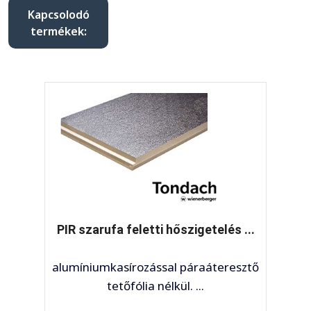
Kapcsolodó
termékek:
 szarufa feletti hőszigetelés ...
Tondac
íniumkasírozással páraáteresztő
a to
tetőfólia nélkül. ...
t