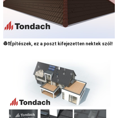
👷❗Építészek, ez a poszt kifejezetten nektek szól!