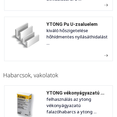
YTONG Pu U-zsaluelem
kiváló hőszigetelése
hőhídmentes nyílásáthidalást
...
Habarcsok, vakolatok
YTONG vékonyágyazatú ...
felhasználás az ytong
vékonyágyazatú
falazóhabarcs a ytong ...