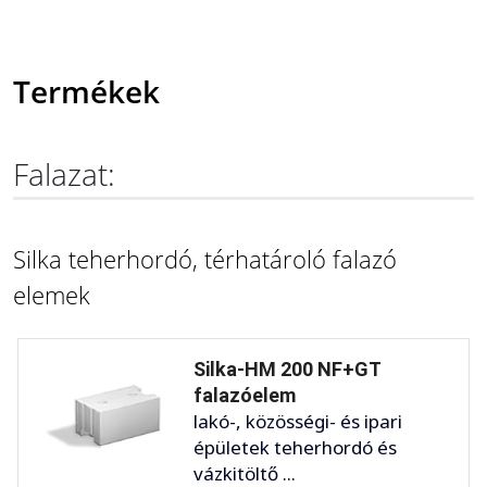
Termékek
Falazat:
Silka teherhordó, térhatároló falazó
elemek
Silka-HM 200 NF+GT
falazóelem
lakó-, közösségi- és ipari
épületek teherhordó és
vázkitöltő ...