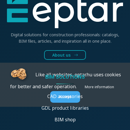
Digital solutions for construction professionals: catalogs,
BIM files, articles, and inspiration all in one place.
About us
Like all websites, eptar.hu uses cookies
BIM SOLUTIONS
for better and safer operation.
More information
CAD accessories
Accept
GDL product libraries
BIM shop