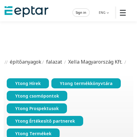
☰
Sign in
ENG
építőanyagok
falazat
Xella Magyarország Kft.
Ytong Hírek
Ytong termékkönyvtára
Ytong csomópontok
Ytong Prospektusok
Ytong Értékesítő partnerek
Ytong Termékek