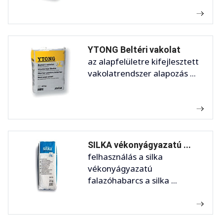
YTONG Beltéri vakolat
az alapfelületre kifejlesztett
vakolatrendszer alapozás ...
SILKA vékonyágyazatú ...
felhasználás a silka
vékonyágyazatú
falazóhabarcs a silka ...