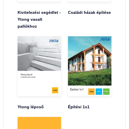
Kivitelezési segédlet -
Családi házak építése
Ytong vasalt
pallókhoz
Ytong lépcső
Építési 1x1