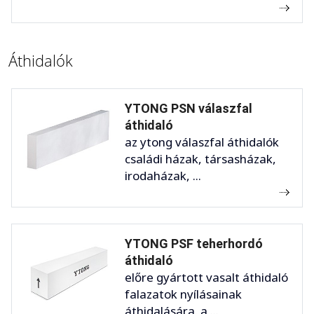
Áthidalók
YTONG PSN válaszfal
áthidaló
az ytong válaszfal áthidalók
családi házak, társasházak,
irodaházak, ...
YTONG PSF teherhordó
áthidaló
előre gyártott vasalt áthidaló
falazatok nyílásainak
áthidalására. a ...