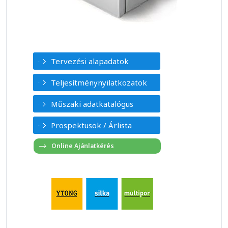
Tervezési alapadatok
Teljesítménynyilatkozatok
Műszaki adatkatalógus
Prospektusok / Árlista