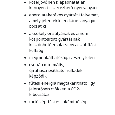
közeljövőben kiapadhatatlan,
könnyen beszerezhető nyersanyag
energiatakarékos gyártási folyamat,
amely jelentéktelen káros anyagot
bocsát ki
a csekély önsúlyának és a nem
központosított gyártásnak
köszönhetően alacsony a szállítási
költség
megmunkálhatósága veszélytelen
csupán minimális,
újrahasznosítható hulladék
képződik
fűtési energia megtakarítható, így
jelentősen csökken a CO2-
kibocsátás
tartós építési és lakóminőség