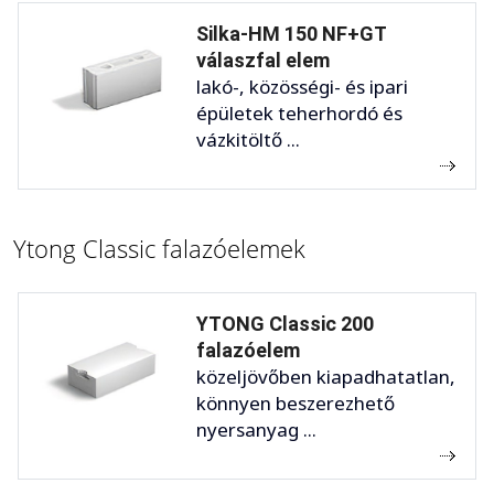
Silka-HM 150 NF+GT
válaszfal elem
lakó-, közösségi- és ipari
épületek teherhordó és
vázkitöltő ...
Ytong Classic falazóelemek
YTONG Classic 200
falazóelem
közeljövőben kiapadhatatlan,
könnyen beszerezhető
nyersanyag ...