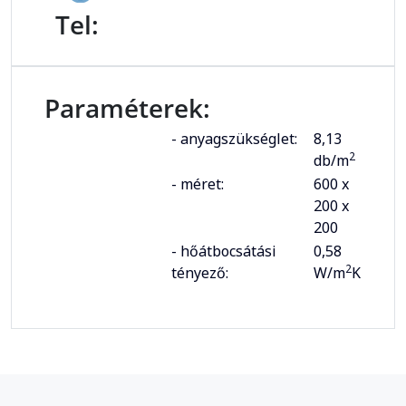
Tel:
Paraméterek:
- anyagszükséglet:
8,13
2
db/m
- méret:
600 x
200 x
200
- hőátbocsátási
0,58
2
tényező:
W/m
K