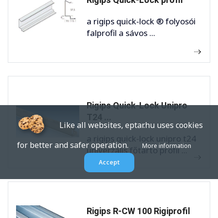
a rigips quick-lock ® folyosói
falprofil a sávos ...
Rigips Quick-Lock Unipro
T24 ...
Like all websites, eptar.hu uses cookies
a rigips quick-lock unipro t24
for better and safer operation.
More information
univerzális főtartó profil ...
Accept
Rigips R-CW 100 Rigiprofil