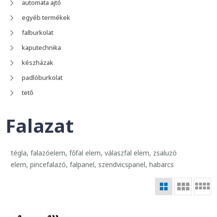
automata ajtó
egyéb termékek
falburkolat
kaputechnika
készházak
padlóburkolat
tető
Falazat
tégla, falazóelem, főfal elem, válaszfal elem, zsaluzó
elem, pincefalazó, falpanel, szendvicspanel, habarcs