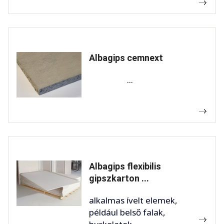
Albagips cemnext
...
Albagips flexibilis
gipszkarton ...
alkalmas ívelt elemek,
például belső falak,