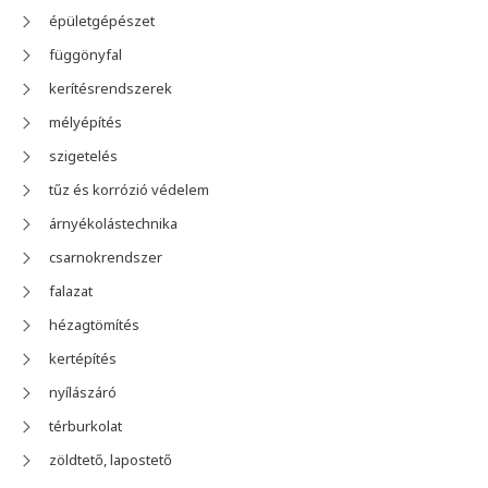
épületgépészet
függönyfal
kerítésrendszerek
mélyépítés
szigetelés
tűz és korrózió védelem
árnyékolástechnika
csarnokrendszer
falazat
hézagtömítés
kertépítés
nyílászáró
térburkolat
zöldtető, lapostető