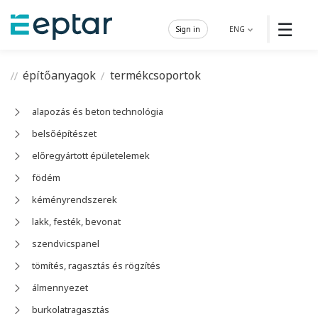
☰
Sign in
ENG
építőanyagok
termékcsoportok
alapozás és beton technológia
belsőépítészet
előregyártott épületelemek
födém
kéményrendszerek
lakk, festék, bevonat
szendvicspanel
tömítés, ragasztás és rögzítés
álmennyezet
burkolatragasztás