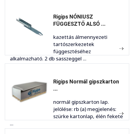
Rigips NÓNIUSZ
FÜGGESZTŐ ALSÓ ...
kazettás álmennyezeti
tartószerkezetek
függesztéséhez
alkalmazható. 2 db sasszeggel ...
Rigips Normál gipszkarton
...
normál gipszkarton lap.
jelölése: rb (a) megjelenés:
szürke kartonlap, élén fekete
...