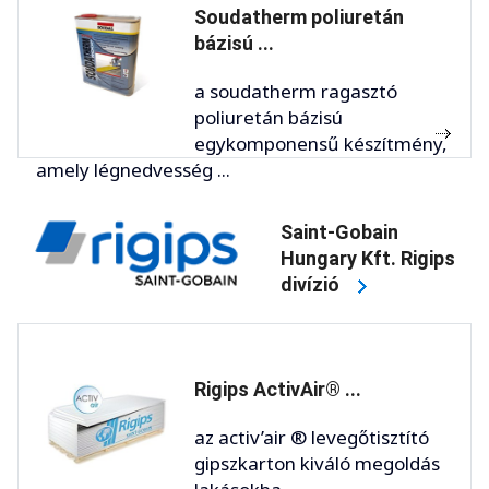
Soudatherm poliuretán
bázisú ...
a soudatherm ragasztó
poliuretán bázisú
egykomponensű készítmény,
amely légnedvesség ...
Saint-Gobain
Hungary Kft. Rigips
divízió
Rigips ActivAir® ...
az activ’air ® levegőtisztító
gipszkarton kiváló megoldás