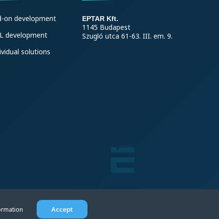
d-on development
EPTAR Kft.
1145 Budapest
L development
Szugló utca 61-63. III. em. 9.
ividual solutions
Accept
ormation