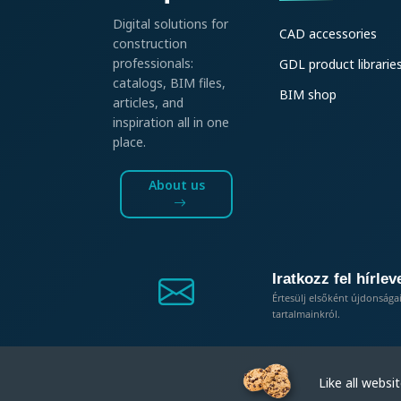
Digital solutions for
CAD accessories
construction
professionals:
GDL product librarie
catalogs, BIM files,
BIM shop
articles, and
inspiration all in one
place.
About us
Iratkozz fel hírlev
Értesülj elsőként újdonsága
tartalmainkról.
Like all website