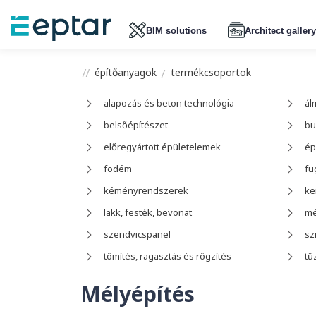
BIM solutions
Architect gallery
építőanyagok
termékcsoportok
alapozás és beton technológia
ál
belsőépítészet
bu
előregyártott épületelemek
ép
födém
fü
kéményrendszerek
ke
lakk, festék, bevonat
mé
szendvicspanel
sz
tömítés, ragasztás és rögzítés
tű
Mélyépítés