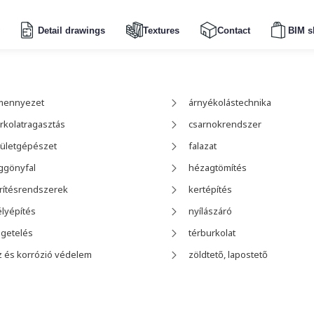
Detail drawings
Textures
Contact
BIM s
mennyezet
árnyékolástechnika
rkolatragasztás
csarnokrendszer
ületgépészet
falazat
ggönyfal
hézagtömítés
rítésrendszerek
kertépítés
lyépítés
nyílászáró
igetelés
térburkolat
z és korrózió védelem
zöldtető, lapostető