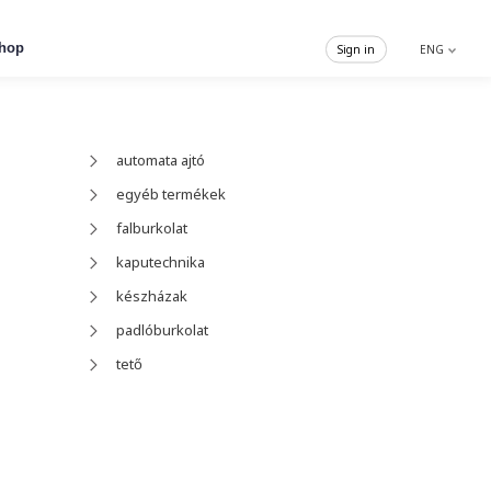
hop
Sign in
ENG
automata ajtó
egyéb termékek
falburkolat
kaputechnika
készházak
padlóburkolat
tető