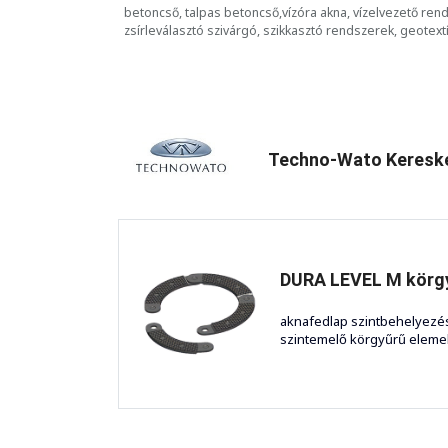
betoncső, talpas betoncső,vízóra akna, vízelvezető rends
zsírleválasztó szivárgó, szikkasztó rendszerek, geotextí
Techno-Wato Kereske
DURA LEVEL M körg
aknafedlap szintbehelyezé
szintemelő körgyűrű elemek 