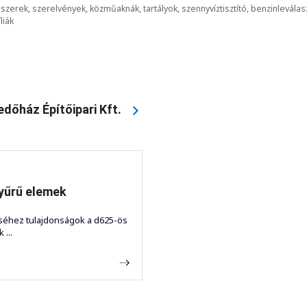
zerek, szerelvények, közműaknák, tartályok, szennyvíztisztító, benzinleválasz
liák
dőház Építőipari Kft.
yűrű elemek
séhez tulajdonságok a d625-ös
...