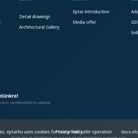
Eptar introduction
Ad
Detail drawings
s
Media offer
GD
Architectural Gallery
Ind
elünkre!
inkról, termékeinkről és szakmai
Privacy Policy
s, eptar.hu uses cookies for better and safer operation.
More inf
Prices and all information on our site are for information purposes only.