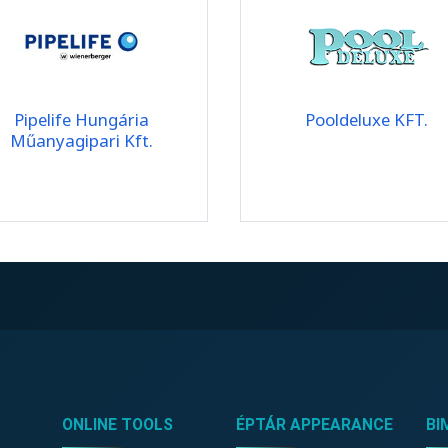
Pipelife Hungária
Pooldeluxe KFT.
Műanyagipari Kft.
ONLINE TOOLS
ÉPTÁR APPEARANCE
BI