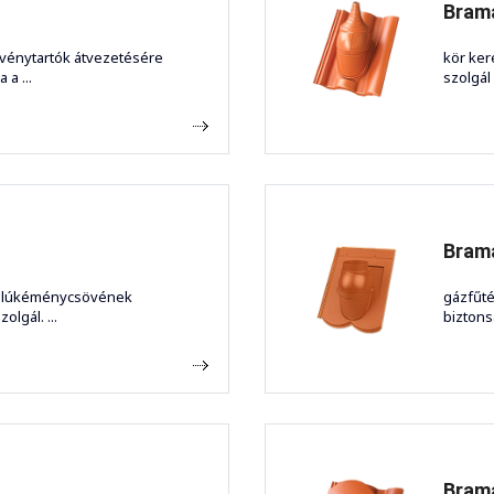
Brama
vénytartók átvezetésére
kör ker
 a ...
szolgál 
Brama
falúkéménycsövének
gázfűt
lgál. ...
biztons
Brama