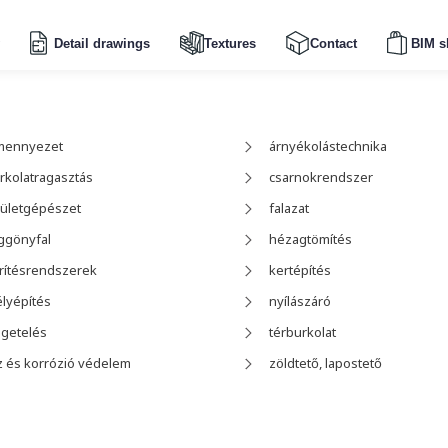
Detail drawings
Textures
Contact
BIM s
mennyezet
árnyékolástechnika
rkolatragasztás
csarnokrendszer
ületgépészet
falazat
ggönyfal
hézagtömítés
rítésrendszerek
kertépítés
lyépítés
nyílászáró
igetelés
térburkolat
z és korrózió védelem
zöldtető, lapostető