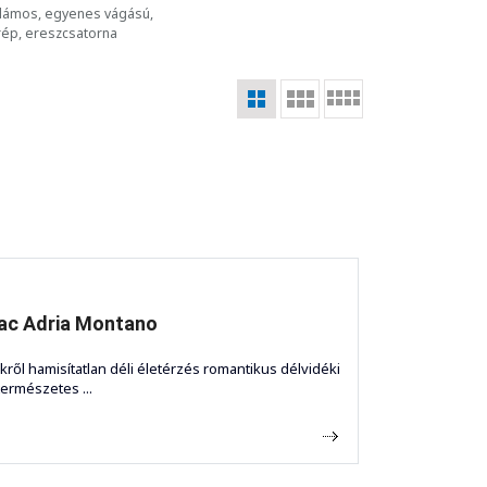
ullámos, egyenes vágású,
rép, ereszcsatorna
ac Adria Montano
kről hamisítatlan déli életérzés romantikus délvidéki
természetes ...