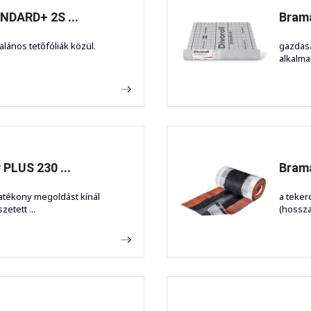
NDARD+ 2S ...
Brama
lános tetőfóliák közül.
gazdasá
alkalmas
 PLUS 230 ...
Brama
hatékony megoldást kínál
a teke
etett ...
(hosszan