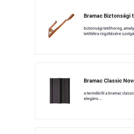
Bramac Biztonsági 
biztonsági tetőhorog, amel
tetőlétra rögzítésére szolgál.
Bramac Classic Nov
a termékről a bramac classic
elegáns ...