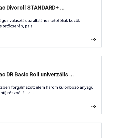
c Divoroll STANDARD+ ...
gos választás az általános tetőfóliák közül.
 tetőcserép, pala ...
c DR Basic Roll univerzális ...
rcsben forgalmazott elem három különböző anyagú
ti) részből áll. a ...