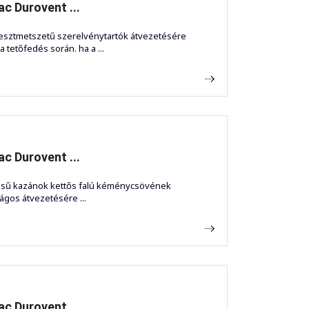
c Durovent ...
esztmetszetű szerelvénytartók átvezetésére
a tetőfedés során. ha a ...
c Durovent ...
ésű kazánok kettős falú kéménycsövének
ágos átvezetésére ...
c Durovent ...