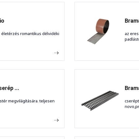
io
Brama
i életérzés romantikus délvidéki
az eres
padlást
erép ...
Brama
tér megvilágítására. teljesen
cserépt
novo,pr