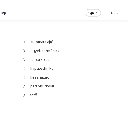
hop
Sign in
ENG
automata ajtó
egyéb termékek
falburkolat
kaputechnika
készházak
padlóburkolat
tető