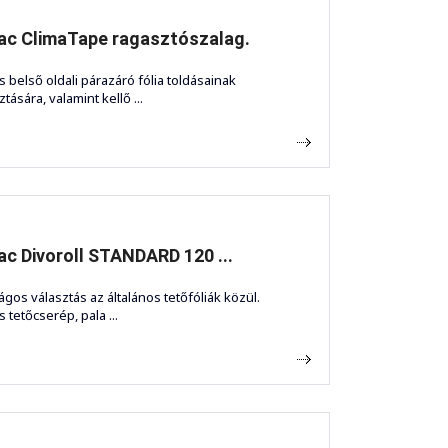
ac ClimaTape ragasztószalag.
s belső oldali párazáró fólia toldásainak
tására, valamint kellő ...
c Divoroll STANDARD 120 ...
gos választás az általános tetőfóliák közül.
 tetőcserép, pala ...