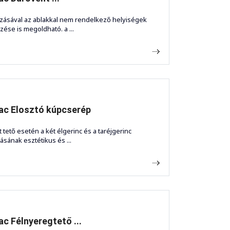
zásával az ablakkal nem rendelkező helyiségek
őzése is megoldható. a ...
ac Elosztó kúpcserép
t tető esetén a két élgerinc és a taréjgerinc
zásának esztétikus és ...
c Félnyeregtető ...