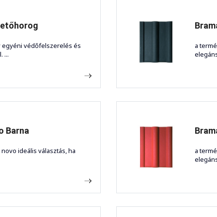
tetőhorog
Brama
y egyéni védőfelszerelés és
a termé
 ...
elegáns 
o Barna
Brama
 novo ideális választás, ha
a termé
elegáns 