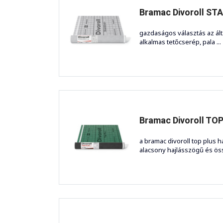
Bramac Divoroll STA
gazdaságos választás az álta
alkalmas tetőcserép, pala ...
Bramac Divoroll TOP
a bramac divoroll top plus 
alacsony hajlásszögű és össz