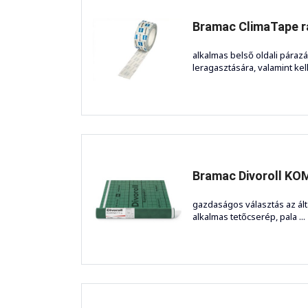
Bramac ClimaTape 
alkalmas belső oldali párazá
leragasztására, valamint kellő
Bramac Divoroll KOM
gazdaságos választás az álta
alkalmas tetőcserép, pala ...