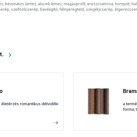
ez, bevonatos lemez, alucink lemez, magasprofil, ereszcsatorna, hornyolt, h
rép, szellőzőcserép, bevilágító, félnyeregtető, szegélycserép, élgerinccse
ft.
o
Bram
i életérzés romantikus délvidéki
a termé
forma, 