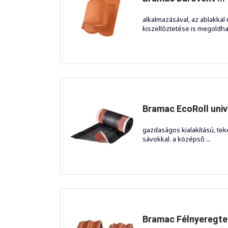
alkalmazásával, az ablakka
kiszellőztetése is megoldható
Bramac EcoRoll unive
gazdaságos kialakítású, tek
sávokkal. a középső ...
Bramac Félnyeregte