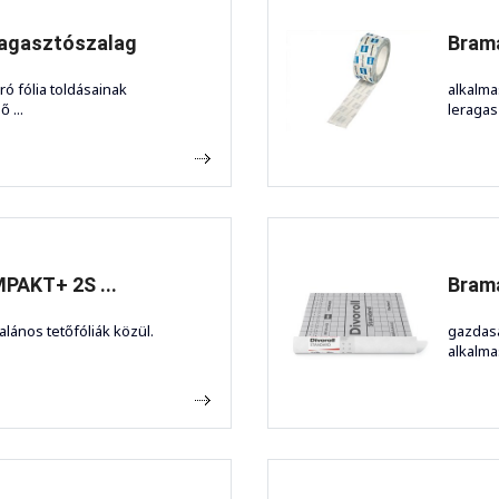
ragasztószalag
Bram
ró fólia toldásainak
alkalma
 ...
leragasz
PAKT+ 2S ...
Brama
lános tetőfóliák közül.
gazdasá
alkalmas