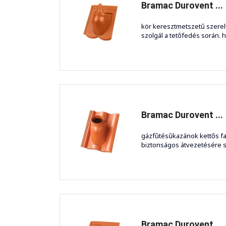
Bramac Durovent ...
kör keresztmetszetű szerel
szolgál a tetőfedés során. ha
Bramac Durovent ...
gázfűtésűkazánok kettős 
biztonságos átvezetésére szo
Bramac Durovent ...