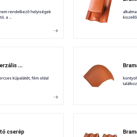
l nem rendelkező helyiségek
alkalma
. a ...
kiszell
rzális ...
Bram
ercses kúpalátét, fém oldal
kontyol
találko
tő cserép
Brama