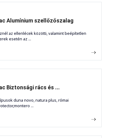
c Alumínium szellőzőszalag
znél az ellenlécek közötti, valamint beépítetlen
erek esetén az ...
c Biztonsági rács és ...
ípusok duna novo, natura plus, római
otector,montero ...