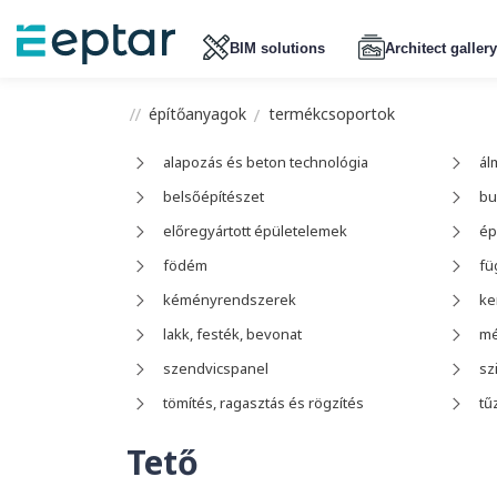
BIM solutions
Architect gallery
építőanyagok
termékcsoportok
alapozás és beton technológia
ál
belsőépítészet
bu
előregyártott épületelemek
ép
födém
fü
kéményrendszerek
ke
lakk, festék, bevonat
mé
szendvicspanel
sz
tömítés, ragasztás és rögzítés
tű
Tető