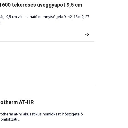
1600 tekercses üveggyapot 9,5 cm
ág: 9,5 cm választható mennyiségek: 9 m2, 18 m2, 27
.
rotherm AT-HR
rotherm at-hr akusztikus homlokzati hőszigetelő
omlokzati ...