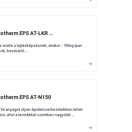
otherm EPS AT-LKR ...
is esete a lejtésképzésnek, amikor – főleg ipari
ok, bevásárló ...
rotherm EPS AT-N150
150 anyagot olyan épületszerkezetekben lehet
zni, ahol a termékkel szemben nagyobb ...