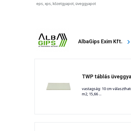
eps, xps, kőzetgyapot, üveggyapot
AlbaGips Exim Kft.
TWP táblás üveggya
vastagság: 10 cm választhat
m2, 15,66 ...