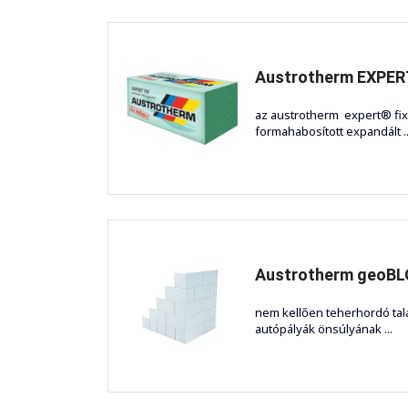
Austrotherm EXPERT®
az austrotherm expert® fix
formahabosított expandált ..
Austrotherm geoB
nem kellően teherhordó talaj
autópályák önsúlyának ...