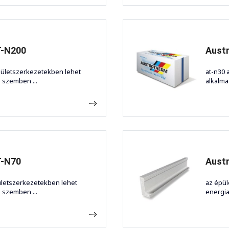
T-N200
Aust
pületszerkezetekben lehet
at-n30 
l szemben ...
alkalma
T-N70
Austr
ületszerkezetekben lehet
az épül
l szemben ...
energia