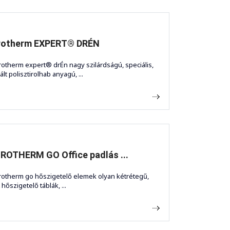
rotherm EXPERT® DRÉN
rotherm expert® drÉn nagy szilárdságú, speciális,
lt polisztirolhab anyagú, ...
ROTHERM GO Office padlás ...
rotherm go hőszigetelő elemek olyan kétrétegű,
t hőszigetelő táblák, ...