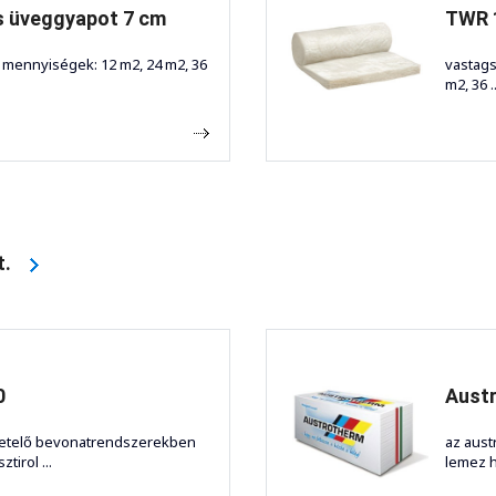
s üveggyapot 7 cm
TWR 
ó mennyiségek: 12 m2, 24 m2, 36
vastags
m2, 36 ..
ft.
0
Aust
getelő bevonatrendszerekben
az aust
tirol ...
lemez h