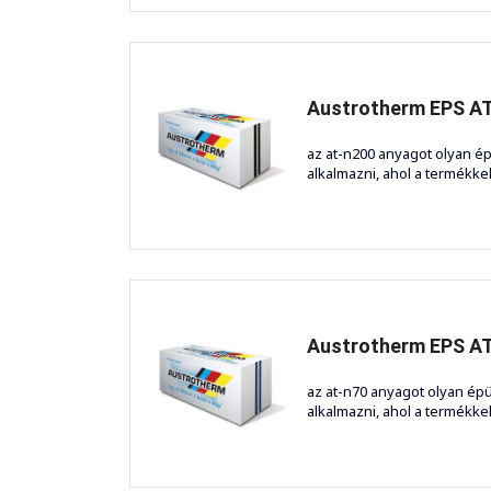
Austrotherm EPS A
az at-n200 anyagot olyan é
alkalmazni, ahol a termékke
Austrotherm EPS A
az at-n70 anyagot olyan ép
alkalmazni, ahol a termékke