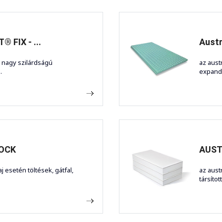
 FIX - ...
Aust
 nagy szilárdságú
az aust
.
expandá
LOCK
AUST
 esetén töltések, gátfal,
az aust
társítot