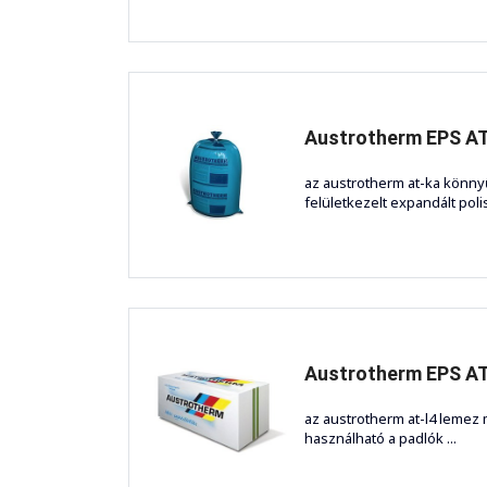
Austrotherm EPS AT-
az austrotherm at-ka könn
felületkezelt expandált polis
Austrotherm EPS AT-
az austrotherm at-l4 lemez
használható a padlók ...