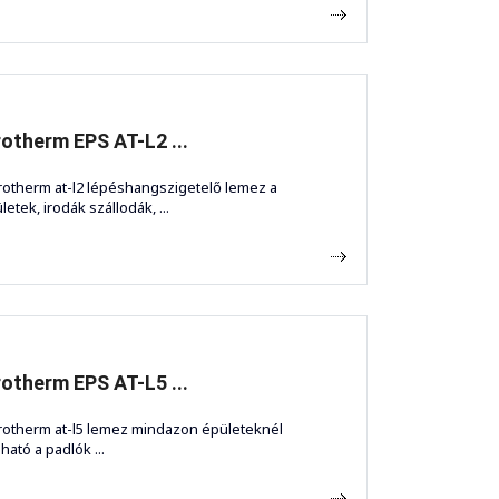
otherm EPS AT-L2 ...
rotherm at-l2 lépéshangszigetelő lemez a
etek, irodák szállodák, ...
otherm EPS AT-L5 ...
rotherm at-l5 lemez mindazon épületeknél
ható a padlók ...