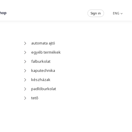
hop
Sign in
ENG
automata ajtó
egyéb termékek
falburkolat
kaputechnika
készházak
padlóburkolat
tető