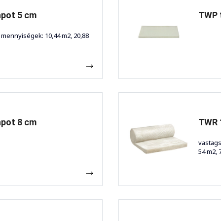
pot 5 cm
TWP 
 mennyiségek: 10,44 m2, 20,88
..
pot 8 cm
TWR 
vastags
54 m2, 7