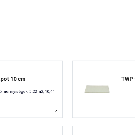
pot 10 cm
TWP 
ó mennyiségek: 5,22 m2, 10,44
..