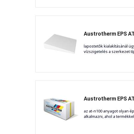
Austrotherm EPS AT
lapostetők kialakításánál ügy
vízszigetelés a szerkezet típ
Austrotherm EPS A
az at-n100 anyagot olyan é
alkalmazni, ahol a termékke