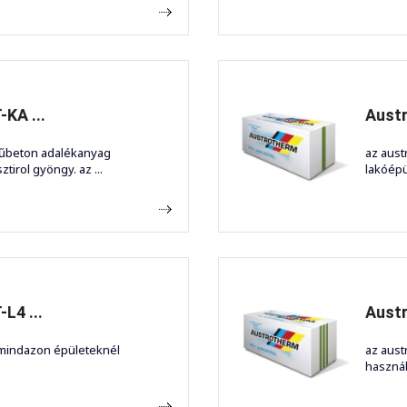
KA ...
Austr
yűbeton adalékanyag
az aust
ztirol gyöngy. az ...
lakóépül
L4 ...
Austr
 mindazon épületeknél
az aust
használ