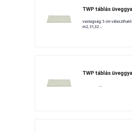
TWP táblás üveggya
vastagság: 5 cm választható
m2, 31,32 ...
TWP táblás üveggya
...