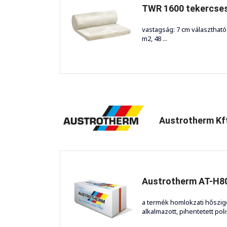
TWR 1600 tekercse
vastagság: 7 cm választhat
m2, 48 ...
Austrotherm K
Austrotherm AT-H8
a termék homlokzati hőszi
alkalmazott, pihentetett polisz