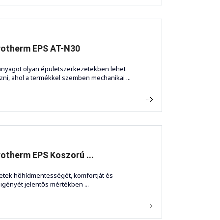
rotherm EPS AT-N30
anyagot olyan épületszerkezetekben lehet
zni, ahol a termékkel szemben mechanikai ...
otherm EPS Koszorú ...
etek hőhídmentességét, komfortját és
igényét jelentős mértékben ...