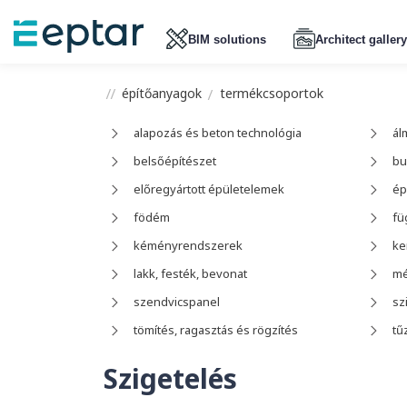
BIM solutions
Architect gallery
építőanyagok
termékcsoportok
alapozás és beton technológia
ál
belsőépítészet
bu
előregyártott épületelemek
ép
födém
fü
kéményrendszerek
ke
lakk, festék, bevonat
mé
szendvicspanel
sz
tömítés, ragasztás és rögzítés
tű
Szigetelés