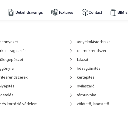
Detail drawings
Textures
Contact
BIM s
mennyezet
árnyékolástechnika
rkolatragasztás
csarnokrendszer
ületgépészet
falazat
ggönyfal
hézagtömítés
rítésrendszerek
kertépítés
lyépítés
nyílászáró
igetelés
térburkolat
z és korrózió védelem
zöldtető, lapostető