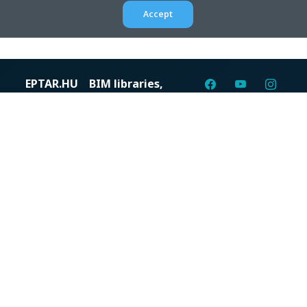
Accept
EPTAR.HU
BIM libraries,
ArchiCAD Add-ons, Revit
families
Digital solutions for construction professionals: catalogs,
BIM files, articles, and inspiration all in one place.