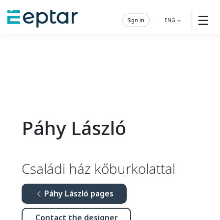
☰
Sign in
ENG
Páhy László
Családi ház kőburkolattal
Páhy László pages
Contact the designer