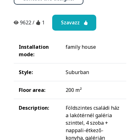
Szavazz
9622
/
1
Installation
family house
mode:
Style:
Suburban
Floor area:
200 m²
Description:
Földszintes családi ház
a lakótérnél galéria
szinttel, 4 szoba +
nappali-étkező-
konyha, galérián