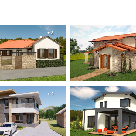
+ 2
+ 4