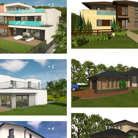
+ 2
+ 2
+ 4