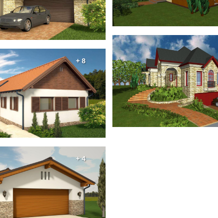
+ 8
+ 4