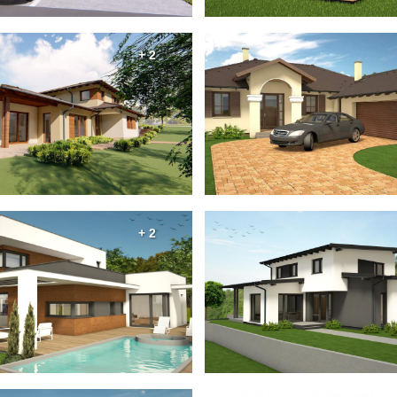
+ 2
+ 2