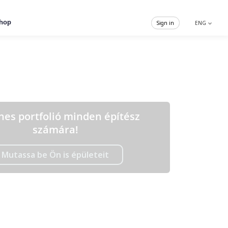
hop
Sign in
ENG
nes portfolió minden építész
számára!
Mutassa be Ön is épületeit