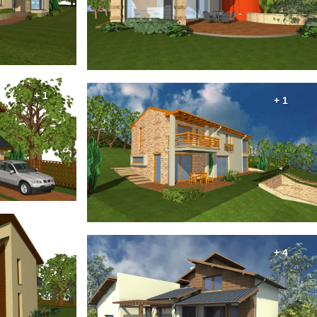
+ 1
+ 1
+ 4