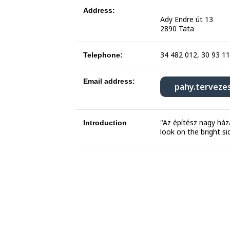
Address:
Ady Endre út 13
2890 Tata
34 482 012, 30 93 1
Telephone:
Email address:
pahy.terveze
"Az építész nagy háza
Introduction
look on the bright 