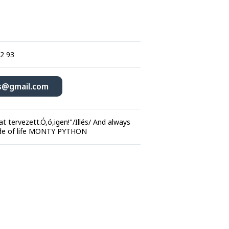
12 93
s@gmail.com
t tervezett.Ó,ó,igen!"/Illés/ And always
side of life MONTY PYTHON