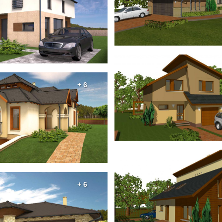
+ 6
+ 6