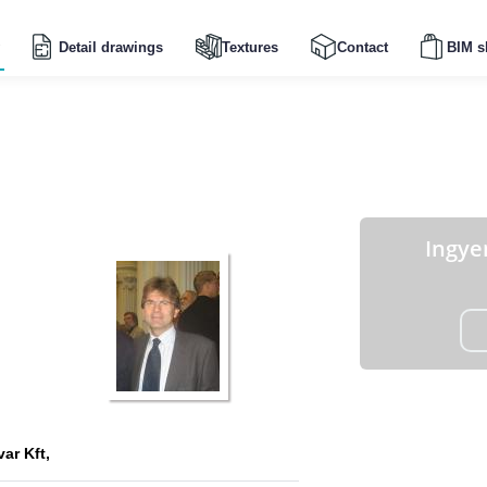
Detail drawings
Textures
Contact
BIM s
Ingye
ar Kft,