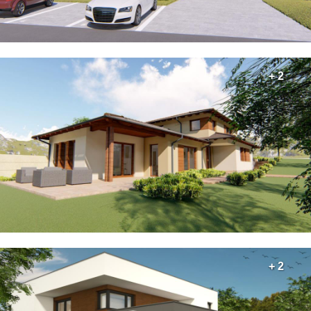
+ 2
+ 2