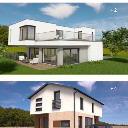
+ 2
+ 4