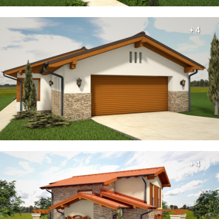
+ 4
+ 4