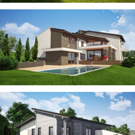
+ 2
+ 1