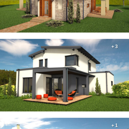
+ 3
+ 1