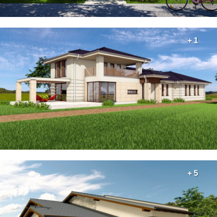
+ 1
+ 5