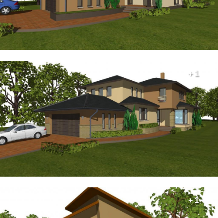
+ 1
+ 1