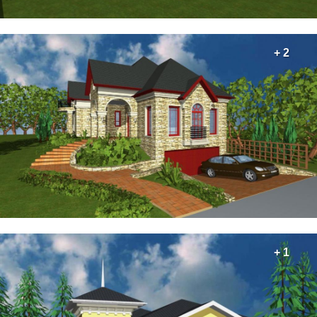
+ 2
+ 1