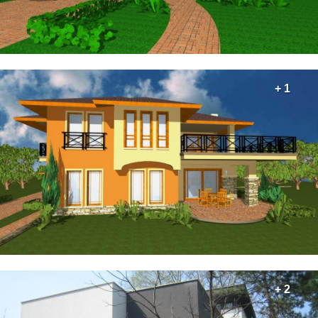
+ 1
+ 2