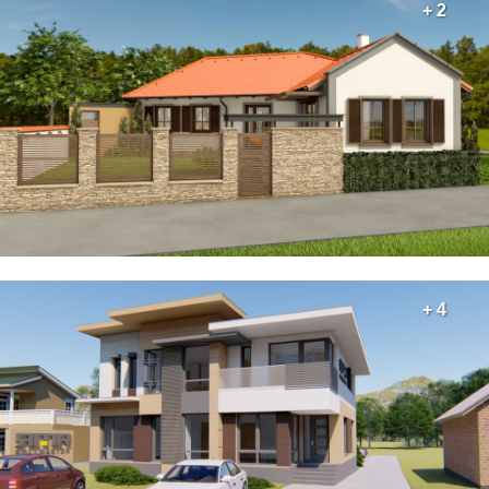
+ 2
+ 4