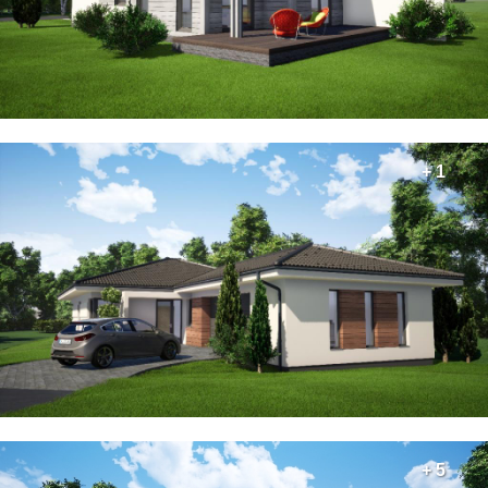
+ 1
+ 5