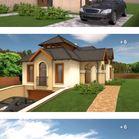
+ 6
+ 6