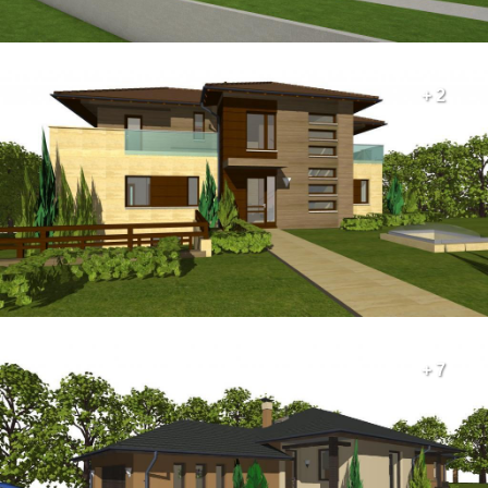
+ 2
+ 7