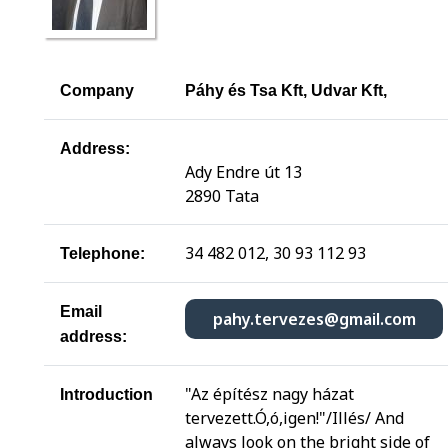
Company
Páhy és Tsa Kft, Udvar Kft,
Address:
Ady Endre út 13
2890 Tata
34 482 012, 30 93 112 93
Telephone:
Email
pahy.tervezes@gmail.com
address:
"Az építész nagy házat
Introduction
tervezett.Ó,ó,igen!"/Illés/ And
always look on the bright side of