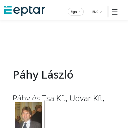
☰
Sign in
ENG
Páhy László
Páhy és Tsa Kft, Udvar Kft,