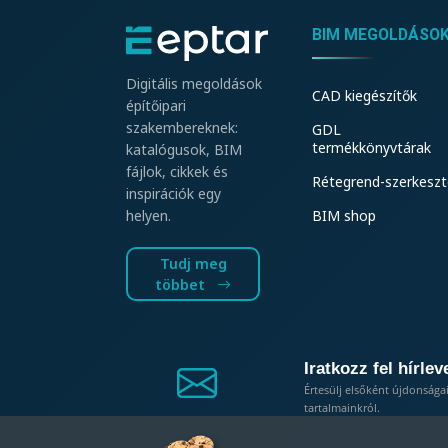
BIM MEGOLDÁSO
Digitális megoldások
CAD kiegészítők
építőipari
szakembereknek:
GDL
termékkönyvtárak
katalógusok, BIM
fájlok, cikkek és
Rétegrend-szerkeszt
inspirációk egy
BIM shop
helyen.
Tudj meg
többet
Iratkozz fel hírlev
Értesülj elsőként újdonsága
tartalmainkról.