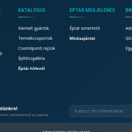
K
KATALÓGUS
ÉPTÁR MEGJELENÉS
BI
Kiemelt gyártók
Éptár ismertető
Add
Termékcsoportok
GDL
Médiaajánlat
Csomóponti rajzok
Eg
ő
Építészgaléria
Éptár hírlevél
elünkre!
inkról, termékeinkről és szakmai