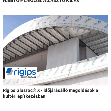
HABITO® LAKÁSELVÁLASZTÓ FALAK
Rigips Glasroc® X - időjárásálló megoldások a
kültéri építkezésben