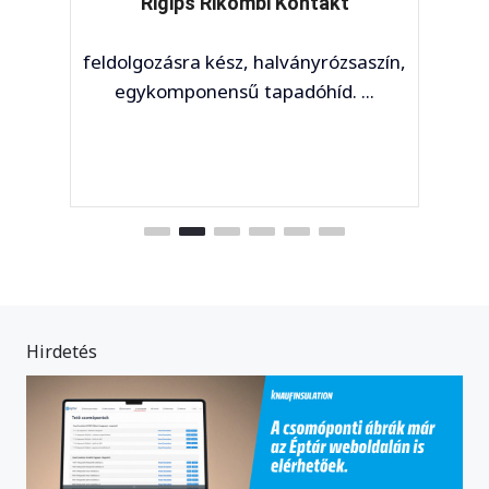
Rigips Rikombi Kontakt
feldolgozásra kész, halványrózsaszín,
egykomponensű tapadóhíd. ...
Hirdetés