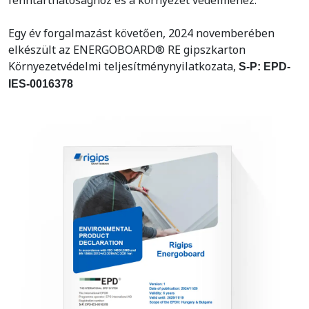
fenntarthatósághoz és a környezet védelméhez.
Egy év forgalmazást követően, 2024 novemberében
elkészült az ENERGOBOARD® RE gipszkarton
Környezetvédelmi teljesítménynyilatkozata,
S-P: EPD-
IES-0016378