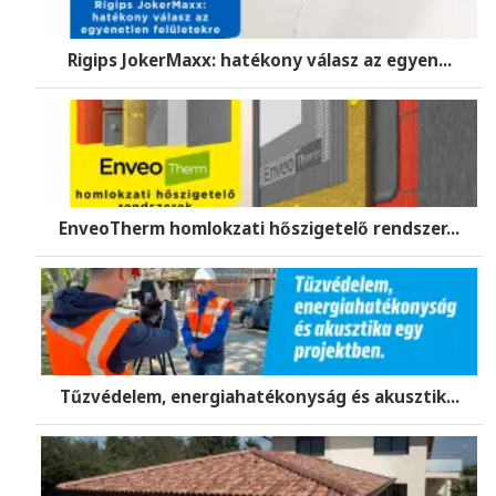
Rigips JokerMaxx: hatékony válasz az egyen...
EnveoTherm homlokzati hőszigetelő rendszer...
Tűzvédelem, energiahatékonyság és akusztik...