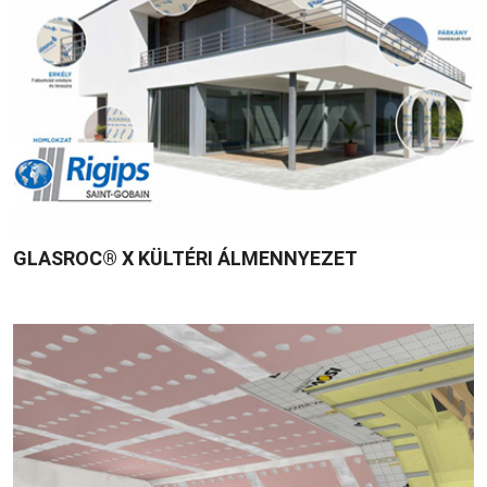
GLASROC® X KÜLTÉRI ÁLMENNYEZET