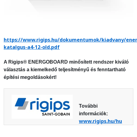
https://www.rigips.hu/dokumentumok/kiadvany/ene
katalgus-a4-12-old.pdf
A Rigips® ENERGOBOARD minősített rendszer kiváló
választás a kiemelkedő teljesítményű és fenntartható
építési megoldásokért!
További
információk:
www.rigips.hu/hu