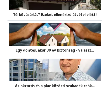
Térkővásárlás? Ezeket ellenőrizd átvétel előtt!
Egy döntés, akár 30 év biztonság - válassz...
Az oktatás és a piac közötti szakadék csök...