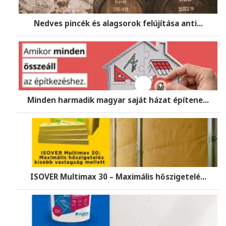
Nedves pincék és alagsorok felújítása anti...
Minden harmadik magyar saját házat építene...
ISOVER Multimax 30 – Maximális hőszigetelé...