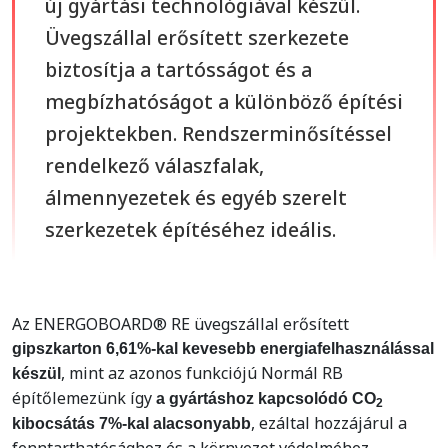
új gyártási technológiával készül.
Üvegszállal erősített szerkezete
biztosítja a tartósságot és a
megbízhatóságot a különböző építési
projektekben. Rendszerminősítéssel
rendelkező válaszfalak,
álmennyezetek és egyéb szerelt
szerkezetek építéséhez ideális.
Az ENERGOBOARD® RE üvegszállal erősített
gipszkarton 6,61%-kal kevesebb energiafelhasználással
, mint az azonos funkciójú Normál RB
készül
építőlemezünk így
a gyártáshoz kapcsolódó CO
2
, ezáltal hozzájárul a
kibocsátás 7%-kal alacsonyabb