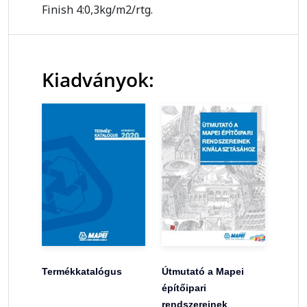
Finish 4:0,3kg/m2/rtg.
Kiadványok:
Termékkatalógus
Útmutató a Mapei
építőipari
rendszereinek