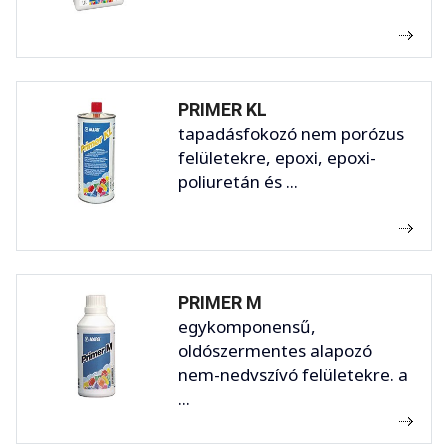
PRIMER KL
tapadásfokozó nem porózus
felületekre, epoxi, epoxi-
poliuretán és ...
PRIMER M
egykomponensű,
oldószermentes alapozó
nem-nedvszívó felületekre. a
...