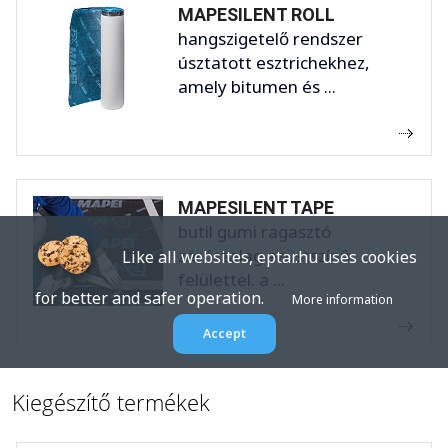
MAPESILENT ROLL
hangszigetelő rendszer
úsztatott esztrichekhez,
amely bitumen és ...
MAPESILENT TAPE
butil gumi ragasztó
zárószalag ezüstszínû
Like all websites, eptar.hu uses cookies
felülettel. a ...
for better and safer operation.
More information
Accept
Kiegészítő termékek