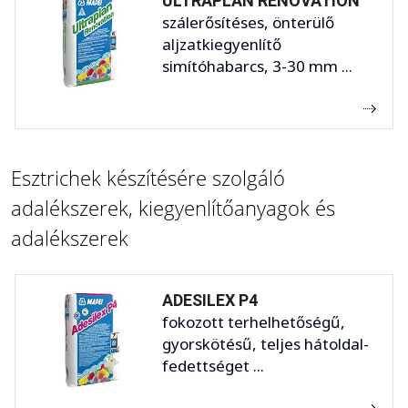
ULTRAPLAN RENOVATION
szálerősítéses, önterülő
aljzatkiegyenlítő
simítóhabarcs, 3-30 mm ...
Esztrichek készítésére szolgáló
adalékszerek, kiegyenlítőanyagok és
adalékszerek
ADESILEX P4
fokozott terhelhetőségű,
gyorskötésű, teljes hátoldal-
fedettséget ...