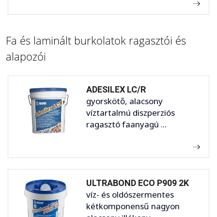
Fa és laminált burkolatok ragasztói és
alapozói
ADESILEX LC/R
gyorskötő, alacsony
víztartalmú diszperziós
ragasztó faanyagú ...
ULTRABOND ECO P909 2K
víz- és oldószermentes
kétkomponensű nagyon