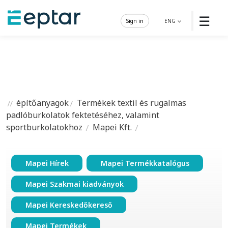
☰
Sign in
ENG
építőanyagok
Termékek textil és rugalmas
padlóburkolatok fektetéséhez, valamint
sportburkolatokhoz
Mapei Kft.
Mapei Hírek
Mapei Termékkatalógus
Mapei Szakmai kiadványok
Mapei Kereskedőkereső
Mapei Termékek