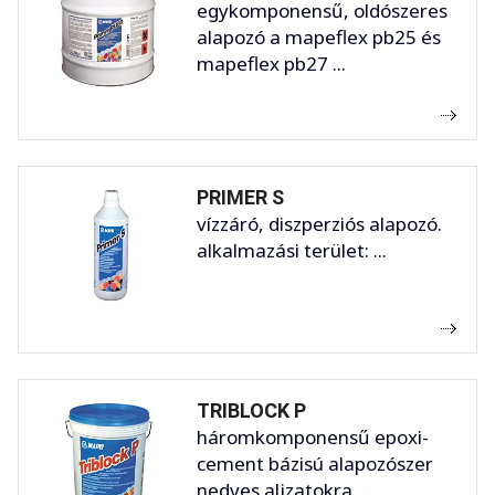
egykomponensű, oldószeres
alapozó a mapeflex pb25 és
mapeflex pb27 ...
PRIMER S
vízzáró, diszperziós alapozó.
alkalmazási terület: ...
TRIBLOCK P
háromkomponensű epoxi-
cement bázisú alapozószer
nedves aljzatokra. ...