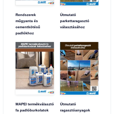
Rendszerek
Útmutató
műgyanta és
parkettaragasztó
cementkötésű
választásához
padlókhoz
MAPEI termékválasztó
Útmutató
fa padlóburkolatok
ragasztóanyagok