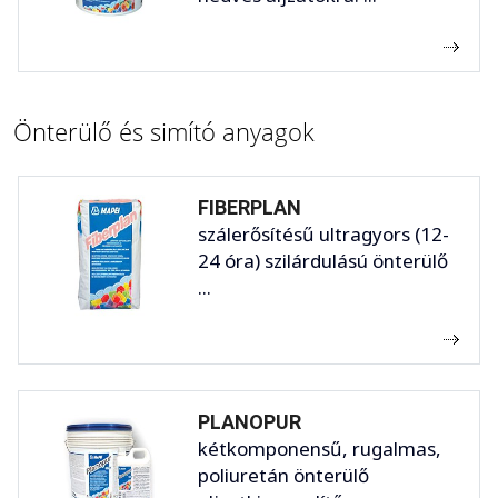
Önterülő és simító anyagok
FIBERPLAN
szálerősítésű ultragyors (12-
24 óra) szilárdulású önterülő
...
PLANOPUR
kétkomponensű, rugalmas,
poliuretán önterülő