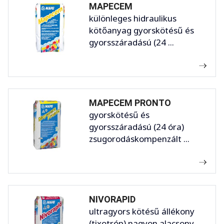
MAPECEM
különleges hidraulikus
kötőanyag gyorskötésű és
gyorsszáradású (24 ...
MAPECEM PRONTO
gyorskötésű és
gyorsszáradású (24 óra)
zsugorodáskompenzált ...
NIVORAPID
ultragyors kötésű állékony
(tixotróp) nagyon alacsony