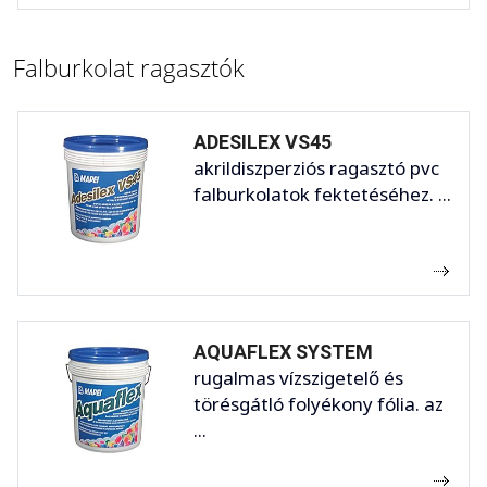
Falburkolat ragasztók
ADESILEX VS45
akrildiszperziós ragasztó pvc
falburkolatok fektetéséhez. ...
AQUAFLEX SYSTEM
rugalmas vízszigetelő és
törésgátló folyékony fólia. az
...