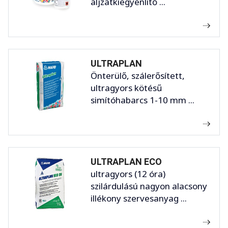
aljzatkiegyenlítő ...
ULTRAPLAN
Önterülő, szálerősített,
ultragyors kötésű
simítóhabarcs 1-10 mm ...
ULTRAPLAN ECO
ultragyors (12 óra)
szilárdulású nagyon alacsony
illékony szervesanyag ...