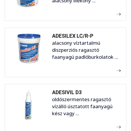
alacsony illékony ...
ADESILEX LC/R-P
alacsony víztartalmú
diszperziós ragasztó
faanyagú padlóburkolatok ...
ADESIVIL D3
oldószermentes ragasztó
vízálló úsztatott faanyagú
kész vagy ...