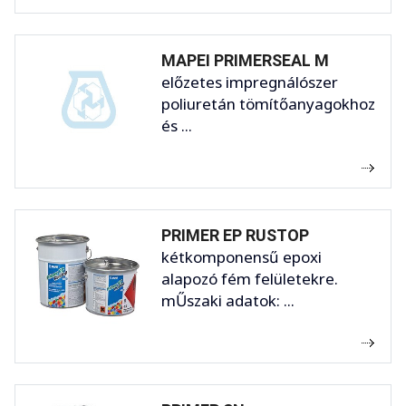
MAPEI PRIMERSEAL M
előzetes impregnálószer
poliuretán tömítőanyagokhoz
és ...
PRIMER EP RUSTOP
kétkomponensű epoxi
alapozó fém felületekre.
mŰszaki adatok: ...