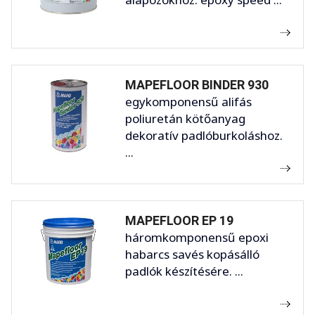
MAPEFLOOR BINDER 930
egykomponensű alifás
poliuretán kötőanyag
dekoratív padlóburkoláshoz.
...
MAPEFLOOR EP 19
háromkomponensű epoxi
habarcs savés kopásálló
padlók készítésére. ...