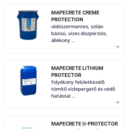
MAPECRETE CREME
PROTECTION
oldószermentes, szilán
bázisú, vizes diszperziós,
állékony ...
MAPECRETE LITHIUM
PROTECTOR
folyékony felületkezelő
tömítő vízlepergető és védő
hatással ...
MAPECRETE U-PROTECTOR