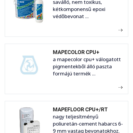
saválló, nem toxikus,
kétkomponensű epoxi
védőbevonat ...
MAPECOLOR CPU+
a mapecolor cpu+ válogatott
pigmentekből álló paszta
formájú termék ...
MAPEFLOOR CPU+/RT
nagy teljesítményű
poliuretán-cement habarcs 6-
9 mm vastag bevonatokhoz.