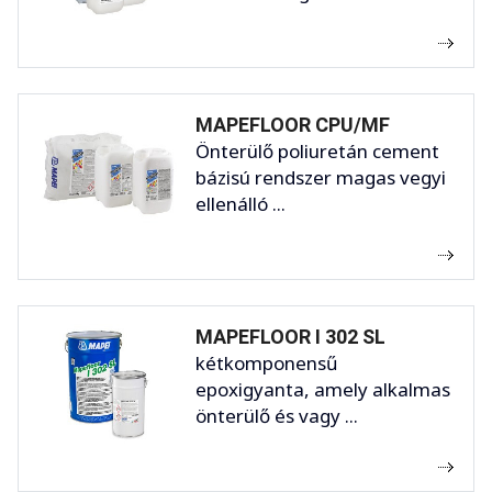
MAPEFLOOR CPU/MF
Önterülő poliuretán cement
bázisú rendszer magas vegyi
ellenálló ...
MAPEFLOOR I 302 SL
kétkomponensű
epoxigyanta, amely alkalmas
önterülő és vagy ...