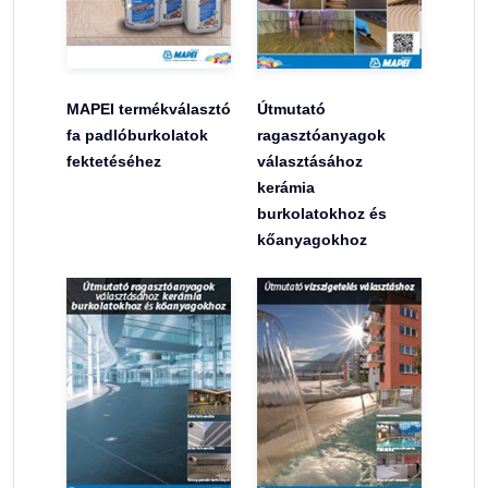
MAPEI termékválasztó
Útmutató
fa padlóburkolatok
ragasztóanyagok
fektetéséhez
választásához
kerámia
burkolatokhoz és
kőanyagokhoz