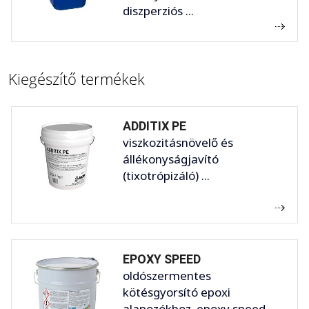
diszperziós ...
Kiegészítő termékek
ADDITIX PE
viszkozitásnövelő és
állékonyságjavító
(tixotrópizáló) ...
EPOXY SPEED
oldószermentes
kötésgyorsító epoxi
alapozókhoz. epoxy speed ...