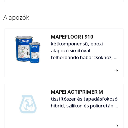
Alapozók
MAPEFLOOR I 910
kétkomponensű, epoxi
alapozó simítóval
felhordandó habarcsokhoz, ...
MAPEI ACTIPRIMER M
tisztítószer és tapadásfokozó
hibrid, szilikon és poliuretán ...