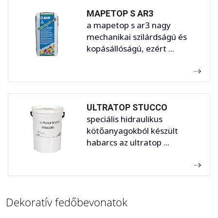
MAPETOP S AR3
a mapetop s ar3 nagy
mechanikai szilárdságú és
kopásállóságú, ezért ...
ULTRATOP STUCCO
speciális hidraulikus
kötőanyagokból készült
habarcs az ultratop ...
Dekoratív fedőbevonatok