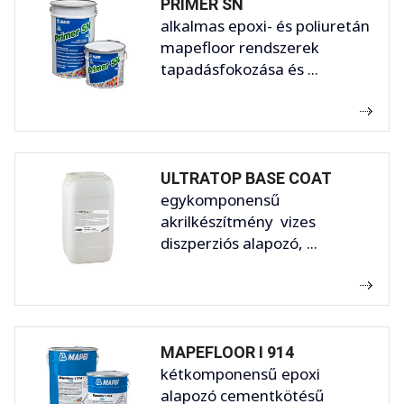
PRIMER SN
alkalmas epoxi- és poliuretán
mapefloor rendszerek
tapadásfokozása és ...
ULTRATOP BASE COAT
egykomponensű
akrilkészítmény vizes
diszperziós alapozó, ...
MAPEFLOOR I 914
kétkomponensű epoxi
alapozó cementkötésű