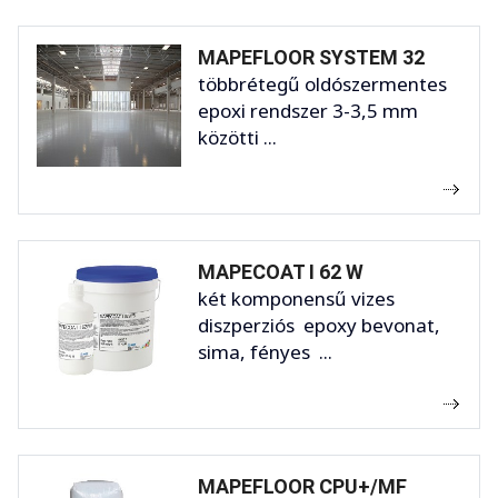
MAPEFLOOR SYSTEM 32
többrétegű oldószermentes
epoxi rendszer 3-3,5 mm
közötti ...
MAPECOAT I 62 W
két komponensű vizes
diszperziós epoxy bevonat,
sima, fényes ...
MAPEFLOOR CPU+/MF