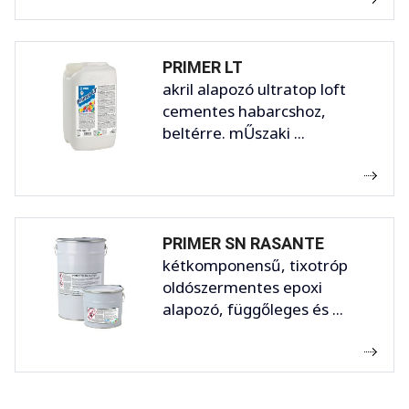
PRIMER LT
akril alapozó ultratop loft
cementes habarcshoz,
beltérre. mŰszaki ...
PRIMER SN RASANTE
kétkomponensű, tixotróp
oldószermentes epoxi
alapozó, függőleges és ...