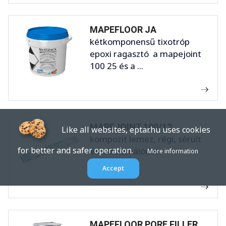
MAPEFLOOR JA
kétkomponensű tixotróp
epoxi ragasztó a mapejoint
100 25 és a ...
MAPEJOINT 100/12
Like all websites, eptar.hu uses cookies
kompozit lemez, régi, sérült
for better and safer operation.
és elhasználódott ...
More information
Accept
MAPEFLOOR PORE FILLER