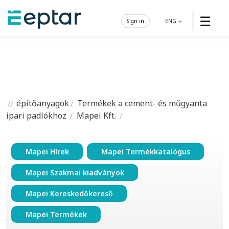
☰
Sign in
ENG
építőanyagok
Termékek a cement- és műgyanta
ipari padlókhoz
Mapei Kft.
Mapei Hírek
Mapei Termékkatalógus
Mapei Szakmai kiadványok
Mapei Kereskedőkereső
Mapei Termékek