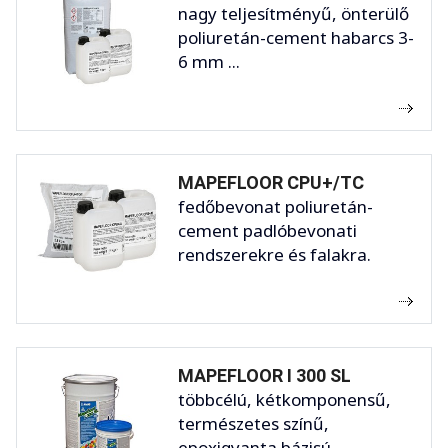
nagy teljesítményű, önterülő
poliuretán-cement habarcs 3-
6 mm ...
MAPEFLOOR CPU+/TC
fedőbevonat poliuretán-
cement padlóbevonati
rendszerekre és falakra.
MAPEFLOOR I 300 SL
többcélú, kétkomponensű,
természetes színű,
epoxigyanta bázisú ...