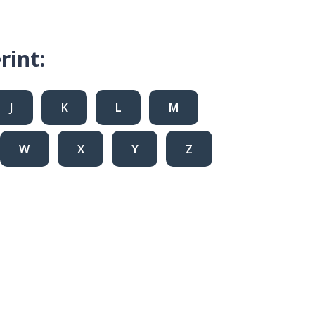
rint:
J
K
L
M
W
X
Y
Z