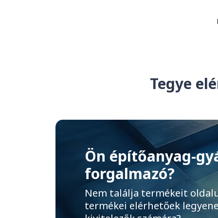
Tegye elé
Ön építőanyag-gy
forgalmazó?
Nem találja termékeit oldal
termékei elérhetőek legyene
kivitelezők számára?