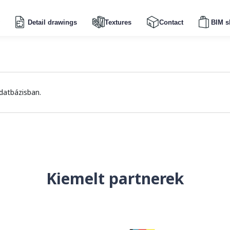
Detail drawings
Textures
Contact
BIM s
datbázisban.
Kiemelt partnerek