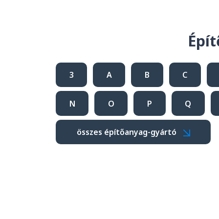
Épít
3
A
B
C
N
O
P
Q
összes építőanyag-gyártó