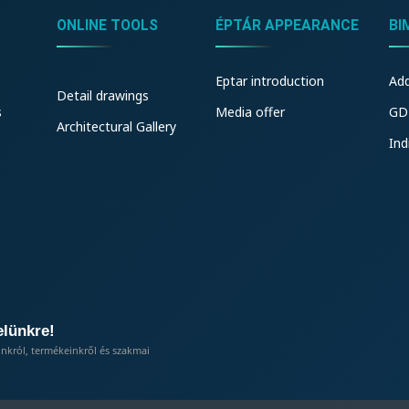
ONLINE TOOLS
ÉPTÁR APPEARANCE
BI
Eptar introduction
Ad
Detail drawings
s
Media offer
GD
Architectural Gallery
Ind
elünkre!
inkról, termékeinkről és szakmai