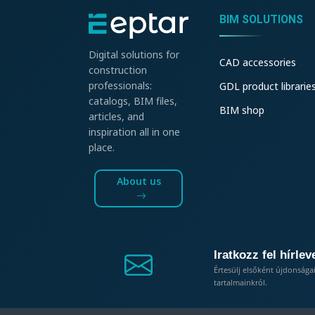
BIM SOLUTIONS
Digital solutions for
CAD accessories
construction
professionals:
GDL product librarie
catalogs, BIM files,
BIM shop
articles, and
inspiration all in one
place.
About us
Iratkozz fel hírlev
Értesülj elsőként újdonsága
tartalmainkról.