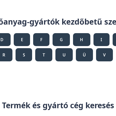
őanyag-gyártók kezdőbetű sze
D
E
F
G
H
I
R
S
T
U
Ü
V
Termék és gyártó cég keresés