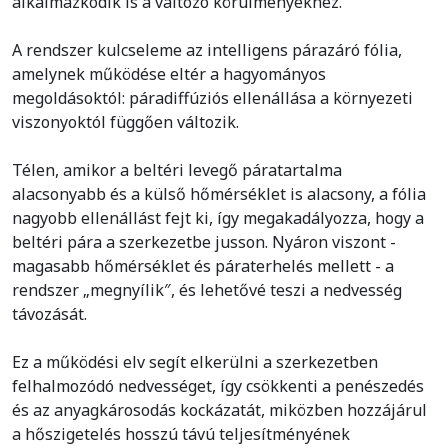
alkalmazkodik is a változó körülményekhez.
A rendszer kulcseleme az intelligens párazáró fólia,
amelynek működése eltér a hagyományos
megoldásoktól: páradiffúziós ellenállása a környezeti
viszonyoktól függően változik.
Télen, amikor a beltéri levegő páratartalma
alacsonyabb és a külső hőmérséklet is alacsony, a fólia
nagyobb ellenállást fejt ki, így megakadályozza, hogy a
beltéri pára a szerkezetbe jusson. Nyáron viszont -
magasabb hőmérséklet és páraterhelés mellett - a
rendszer „megnyílik″, és lehetővé teszi a nedvesség
távozását.
Ez a működési elv segít elkerülni a szerkezetben
felhalmozódó nedvességet, így csökkenti a penészedés
és az anyagkárosodás kockázatát, miközben hozzájárul
a hőszigetelés hosszú távú teljesítményének