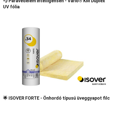
💨 Páravédelem intelligensen - Vario® KM Duplex
UV fólia
🌟 ISOVER FORTE - Önhordó típusú üveggyapot filc