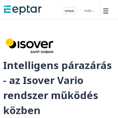
☰
belépés
HUN
Intelligens párazárás
- az Isover Vario
rendszer működés
közben