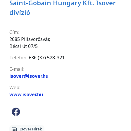
Saint-Gobain Hungary Kft. Isover
divízió
Cím:
2085 Pilisvörösvár,
Bécsi út 07/5.
Telefon:
+36 (37) 528-321
E-mail:
isover@isover.hu
Web:
www.isover.hu
Isover Hírek