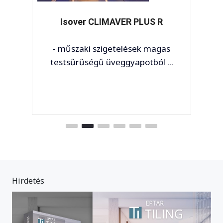
Isover CLIMAVER PLUS R
- műszaki szigetelések magas
testsűrűségű üveggyapotból ...
Hirdetés