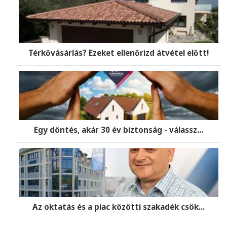
Térkővásárlás? Ezeket ellenőrizd átvétel előtt!
Egy döntés, akár 30 év biztonság - válassz...
Az oktatás és a piac közötti szakadék csök...