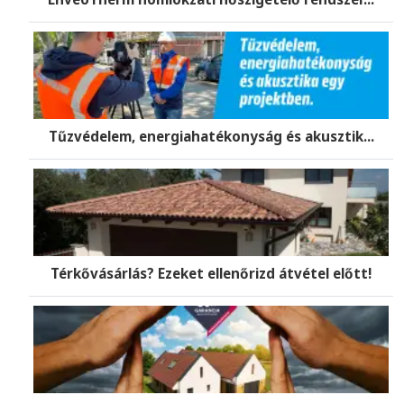
Tűzvédelem, energiahatékonyság és akusztik...
Térkővásárlás? Ezeket ellenőrizd átvétel előtt!