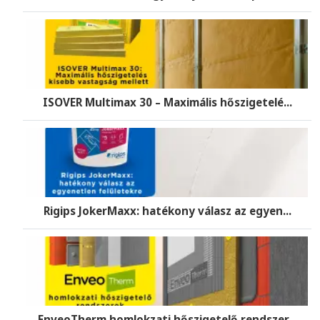
ISOVER Multimax 30 – Maximális hőszigetelé...
Rigips JokerMaxx: hatékony válasz az egyen...
EnveoTherm homlokzati hőszigetelő rendszer...