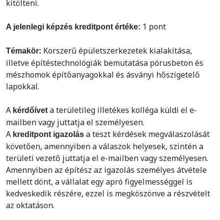
kitölteni.
1 pont
A jelenlegi képzés kreditpont értéke:
Korszerű épületszerkezetek kialakítása,
Témakör:
illetve építéstechnológiák bemutatása pórusbeton és
mészhomok építőanyagokkal és ásványi hőszigetelő
lapokkal.
A
a területileg illetékes kolléga küldi el e-
kérdőívet
mailben vagy juttatja el személyesen.
A
a teszt kérdések megválaszolását
kreditpont igazolás
követően, amennyiben a válaszok helyesek, szintén a
területi vezető juttatja el e-mailben vagy személyesen.
Amennyiben az építész az igazolás személyes átvétele
mellett dönt, a vállalat egy apró figyelmességgel is
kedveskedik részére, ezzel is megköszönve a részvételt
az oktatáson.