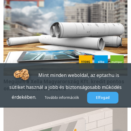
Mint minden weboldal, az eptar.hu is
Megújult a Xella Magyarország Kft. kredit pontos
sütiket használ a jobb és biztonságosabb működés
online oktatási rendszere
érdekében.
További információk
Elfogad