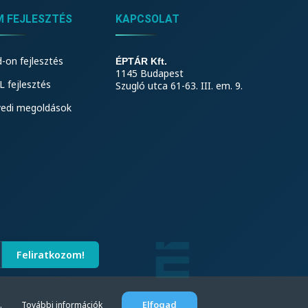
M FEJLESZTÉS
KAPCSOLAT
-on fejlesztés
ÉPTÁR Kft.
1145 Budapest
 fejlesztés
Szugló utca 61-63. III. em. 9.
yedi megoldások
ében.
Elfogad
További információk