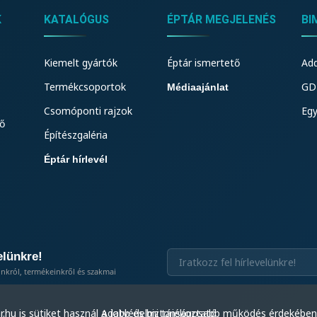
K
KATALÓGUS
ÉPTÁR MEGJELENÉS
BI
Kiemelt gyártók
Éptár ismertető
Add
Termékcsoportok
GDL
Médiaajánlat
Csomóponti rajzok
Eg
ő
Építészgaléria
Éptár hírlevél
elünkre!
inkról, termékeinkről és szakmai
Adatvédelmi tájékoztató
.hu is sütiket használ a jobb és biztonságosabb működés érdek