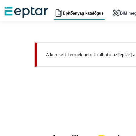
Építőanyag katalógus
BIM meg
A keresett termék nem található az [éptár] a