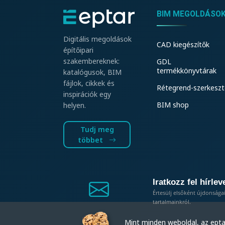
BIM MEGOLDÁSO
Digitális megoldások
CAD kiegészítők
építőipari
szakembereknek:
GDL
termékkönyvtárak
katalógusok, BIM
fájlok, cikkek és
Rétegrend-szerkeszt
inspirációk egy
BIM shop
helyen.
Tudj meg
többet
Iratkozz fel hírlev
Értesülj elsőként újdonsága
tartalmainkról.
Mint minden weboldal, az eptar