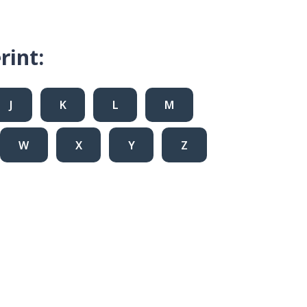
rint:
J
K
L
M
W
X
Y
Z