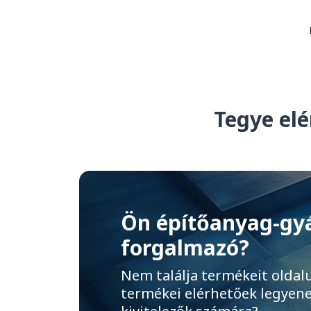
Tegye elé
Ön építőanyag-gy
forgalmazó?
Nem találja termékeit oldal
termékei elérhetőek legyene
kivitelezők számára?