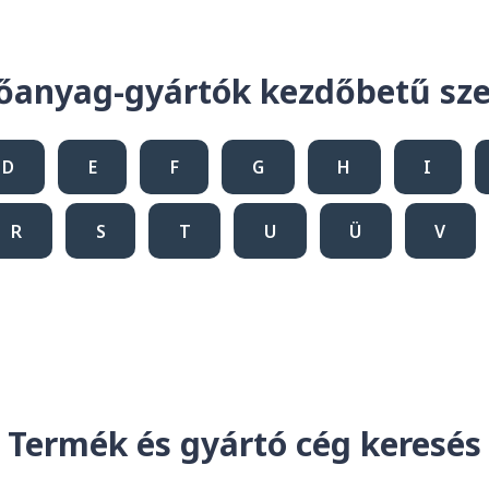
őanyag-gyártók kezdőbetű sze
D
E
F
G
H
I
R
S
T
U
Ü
V
Termék és gyártó cég keresés