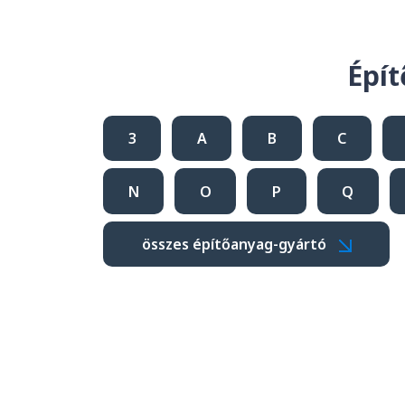
Épít
3
A
B
C
N
O
P
Q
összes építőanyag-gyártó