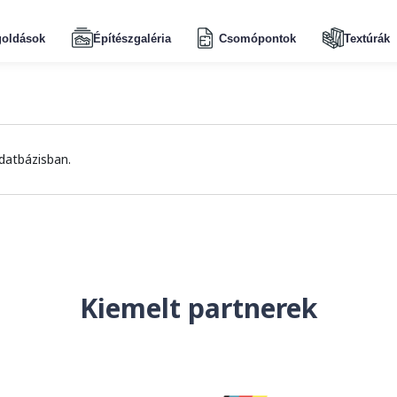
oldások
Építészgaléria
Csomópontok
Textúrák
datbázisban.
Kiemelt partnerek