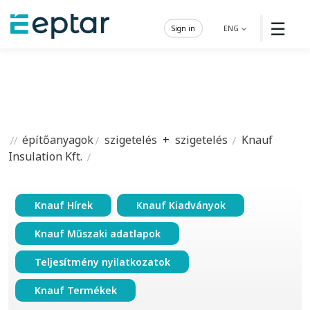
☰
Sign in
ENG
építőanyagok
szigetelés
+
szigetelés
Knauf
Insulation Kft.
Knauf Hírek
Knauf Kiadványok
Knauf Műszaki adatlapok
Teljesítmény nyilatkozatok
Knauf Termékek