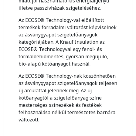
miatt jól használható kis energiaigényű
illetve passzívházak szigeteléséhez.
Az ECOSE® Technology-val előállított
termékek forradalmi változást képviselnek
az ásványgyapot szigetelőanyagok
kategóriájában. A Knauf Insulation az
ECOSE® Technologyval egy fenol- és
formaldehidmentes, gyorsan megújuló,
bio-alapú kötőanyagot használ.
Az ECOSE® Technology-nak köszönhetően
az ásványgyapot szigetelőanyagok teljesen
új arculattal jelennek meg. Az új
kötőanyagtól a szigetelőanyag színe
mesterséges színezékek és festékek
felhasználása nélkül természetes barnára
változott.