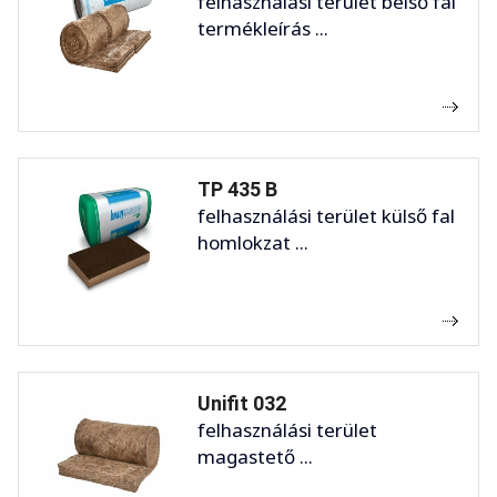
felhasználási terület belső fal
termékleírás ...
TP 435 B
felhasználási terület külső fal
homlokzat ...
Unifit 032
felhasználási terület
magastető ...