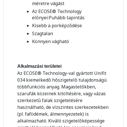
méretre vágást
Az ECOSE® Technology
előnyei:Puhább tapintás
Kisebb a porképződése
Szagtalan
Könnyen vágható
Alkalmazási területei
Az ECOSE® Technology-val gyártott Unifit
034 kiemelkedő hőszigetelő tulajdonságú
többfunkciós anyag. Magastetőkben,
szarufák közeinek kitöltésére, vagy vázas
szerkezetű falak szigetelésére
használható, de vízszintes szerkezetekben
(pl. fafödémek, álmennyezetek) is
alkalmazható. Kiváló szigetelőképessége