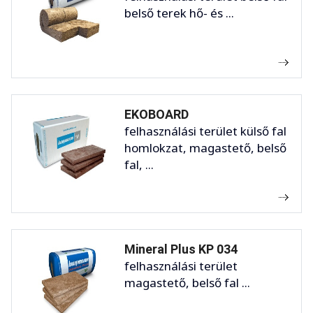
belső terek hő- és ...
EKOBOARD
felhasználási terület külső fal
homlokzat, magastető, belső
fal, ...
Mineral Plus KP 034
felhasználási terület
magastető, belső fal ...