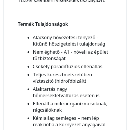
Tűzzel szembeni viselkedés osztálya:
A1
Termék Tulajdonságok
Alacsony hővezetési tényező -
Kitűnő hőszigetelési tulajdonság
Nem éghető - A1 - növeli az épület
tűzbiztonságát
Csekély páradiffúziós ellenállás
Teljes keresztmetszetében
víztaszító (hidrofóbizált)
Alaktartás nagy
hőmérsékletváltozás esetén is
Ellenáll a mikroorganizmusoknak,
rágcsálóknak
Kémiailag semleges – nem lép
reakcióba a környezet anyagaival