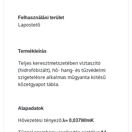
Felhasználási terület
Lapostető
Termékleírás
Teljes keresztmetszetében víztaszító
(hidrofóbizált), hő- hang- és tűzvédelmi
szigetelésre alkalmas műgyanta kötésű
kőzetgyapot tábla.
Alapadatok
Hővezetési tényező:
λ= 0,037W/mK