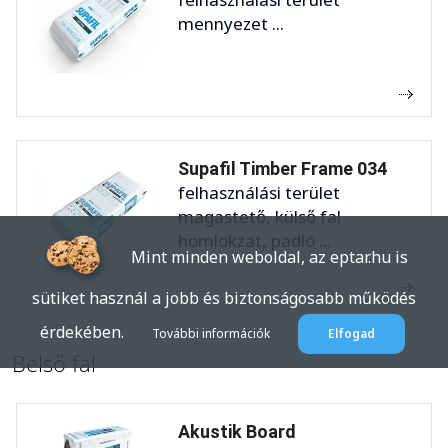
mennyezet ...
Supafil Timber Frame 034
felhasználási terület
magastető, külső fal
homlokzat, padló ...
Mint minden weboldal, az eptar.hu is
sütiket használ a jobb és biztonságosabb működés
érdekében.
További információk
Elfogad
Belső fal
Akustik Board