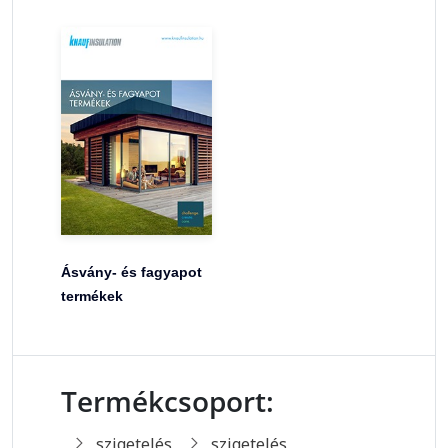
Ásvány- és fagyapot
termékek
Termékcsoport:
szigetelés
szigetelés