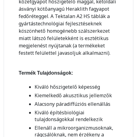
kőzetgyapot hőszigetelő maggal, kétoldali
ásványi kötőanyagú Heraklith fagyapot
fedőréteggel. A Tektalan A2 HS táblák a
gyártástechnológiai fejlesztéseknek
köszönhető homogénebb szálszerkezet
miatt látszó felületekként is esztétikus
megjelenést nyújtanak (a termékeket
festett felülettel javasoljuk alkalmazni).
Termék Tulajdonságok:
Kiváló hőszigetelő képesség
Kiemelkedő akusztikus jellemzők
Alacsony páradiffúziós ellenállás
Kiváló építésbiológiai
tulajdonságokkal rendelkezik
Ellenáll a mikroorganizmusoknak,
rágcsálóknak, nem érzékeny a