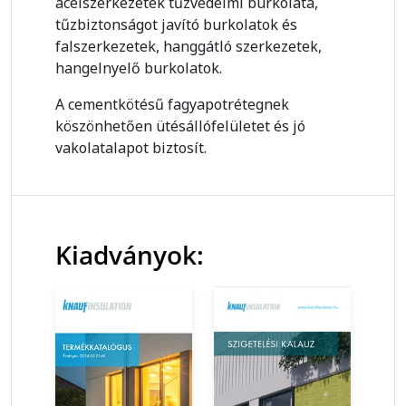
acélszerkezetek tűzvédelmi burkolata,
tűzbiztonságot javító burkolatok és
falszerkezetek, hanggátló szerkezetek,
hangelnyelő burkolatok.
A cementkötésű fagyapotrétegnek
köszönhetően ütésállófelületet és jó
vakolatalapot biztosít.
Kiadványok: