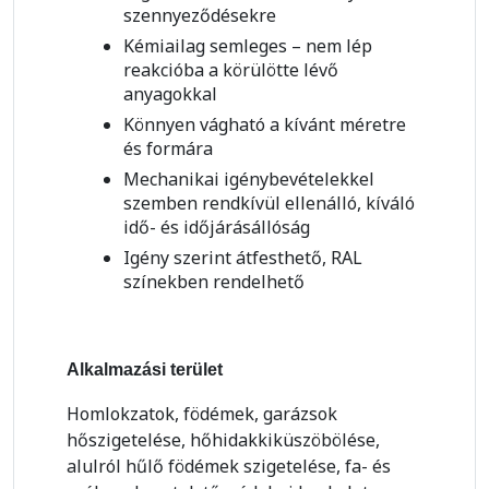
szennyeződésekre
Kémiailag semleges – nem lép
reakcióba a körülötte lévő
anyagokkal
Könnyen vágható a kívánt méretre
és formára
Mechanikai igénybevételekkel
szemben rendkívül ellenálló, kíváló
idő- és időjárásállóság
Igény szerint átfesthető, RAL
színekben rendelhető
Alkalmazási terület
Homlokzatok, födémek, garázsok
hőszigetelése, hőhidakkiküszöbölése,
alulról hűlő födémek szigetelése, fa- és