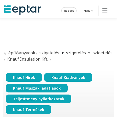
☰
belépés
HUN
építőanyagok
szigetelés
+
szigetelés
+
szigetelés
Knauf Insulation Kft.
Knauf Hírek
Knauf Kiadványok
Knauf Műszaki adatlapok
Teljesítmény nyilatkozatok
Knauf Termékek