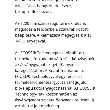
válaszfalak hangszigetelésére,
tartóprofilok között.
Az 1200 mm szélességű termék ideális
megoldás a tetőtérben, szarufák közötti
beépítésre. Alkalmazása megegyezik a TI
140 U anyagéval.
Az ECOSE® Technology-val előállított
termékek forradalmi változást képviselnek
az ásványgyapot szigetelőanyagok
kategóriájában. A Knauf Insulation az
ECOSE® Technologyval egy fenol- és
formaldehidmentes, gyorsan megújuló,
bio-alapú kötőanyagot használ. Az ECOSE®
Technology-nak köszönhetően az
ásványgyapot szigetelőanyagok teljesen új
arculattal jelennek meg.