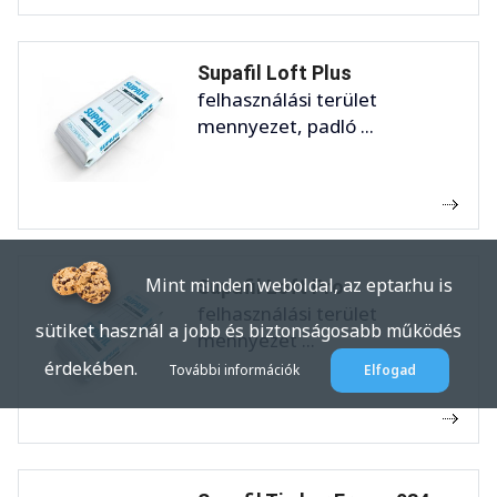
Supafil Loft Plus
felhasználási terület
mennyezet, padló ...
Mint minden weboldal, az eptar.hu is
Supafil Loft Pro
felhasználási terület
sütiket használ a jobb és biztonságosabb működés
mennyezet ...
érdekében.
További információk
Elfogad