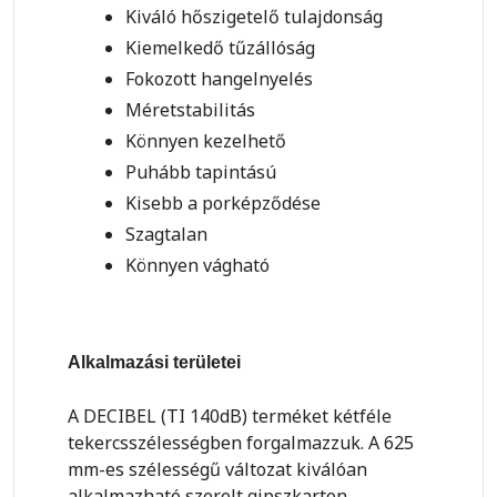
Kiváló hőszigetelő tulajdonság
Kiemelkedő tűzállóság
Fokozott hangelnyelés
Méretstabilitás
Könnyen kezelhető
Puhább tapintású
Kisebb a porképződése
Szagtalan
Könnyen vágható
Alkalmazási területei
A DECIBEL (TI 140dB) terméket kétféle
tekercsszélességben forgalmazzuk. A 625
mm-es szélességű változat kiválóan
alkalmazható szerelt gipszkarton