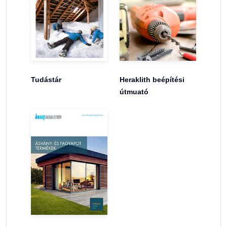
Tudástár
Heraklith beépítési
útmuató