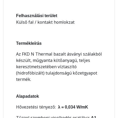
Felhasználási terület
Külső fal / kontakt homlokzat
Termékleírás
Az FKD N Thermal bazalt ásványi szálakból
készült, műgyanta kötőanyagú, teljes
keresztmetszetében víztaszító
(hidrofóbizált) tulajdonságú kőzetgyapot
termék.
Alapadatok
Hővezetési tényező:
λ = 0,034 W/mK
Tűzzel szembeni viselkedés osztálya:
A1