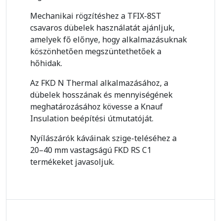
Mechanikai rögzítéshez a TFIX-8ST
csavaros dübelek használatát ajánljuk,
amelyek fő előnye, hogy alkalmazásuknak
köszönhetően megszüntethetőek a
hőhidak.
Az FKD N Thermal alkalmazásához, a
dübelek hosszának és mennyiségének
meghatározásához kövesse a Knauf
Insulation beépítési útmutatóját.
Nyílászárók káváinak szige-teléséhez a
20–40 mm vastagságú FKD RS C1
termékeket javasoljuk.