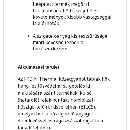
beépített termék megőrzi
tulajdonságait A hőszigetelési
követelmények kisebb vastagsággal
is elérhetők
A szigetelőanyag kis testsűrűsége
miatt kevésbé terheli a
tartószerkezetet
Alkalmazási terület
Az FKD N Thermal kõzetgyapot táblák hõ-,
hang- és tûzvédelmi szigetelés ki-
alakítására szánt termékek, külsõ
(határoló) falak kontakt homlokzati
hõszige-telõ rendszereiben (ETICS),
amelyekben a hõszigetelõ anyagot
dübelezéssel és ragasztással rögzítik a
fogadófelületre.