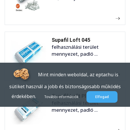
Supafil Loft 045
felhasználási terület
mennyezet, padló ...
Mint minden weboldal, az eptar.hu is
sütiket használ a jobb és biztonságosabb működés
Supafil Loft Plus
érdekében.
További információk
Elfogad
felhasználási terület
mennyezet, padló ...