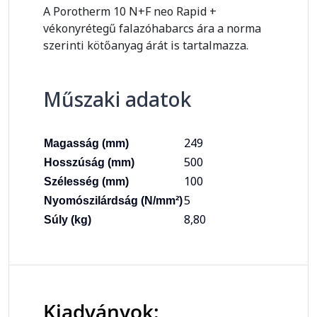
A Porotherm 10 N+F neo Rapid +
vékonyrétegű falazóhabarcs ára a norma
szerinti kötőanyag árát is tartalmazza.
Műszaki adatok
249
Magasság (mm)
500
Hosszúság (mm)
100
Szélesség (mm)
5
Nyomószilárdság (N/mm²)
8,80
Súly (kg)
Kiadványok: