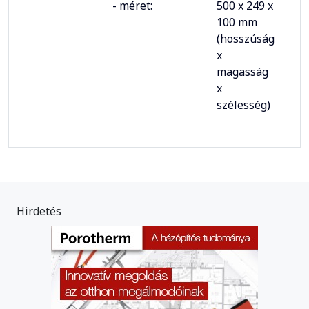
- méret:
500 x 249 x
100 mm
(hosszúság
x
magasság
x
szélesség)
Hirdetés