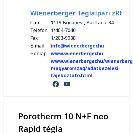
Wienerberger Téglaipari zRt.
Cím:
1119 Budapest, Bártfai u. 34.
Telefon:
1/464-7040
Fax:
1/203-9988
E-mail:
info@wienerberger.hu
Honlap:
www.wienerberger.hu
www.wienerberger.hu/wienerberg
magyarorszag/adatkezelesi-
tajekoztato.html
Porotherm 10 N+F neo
Rapid tégla