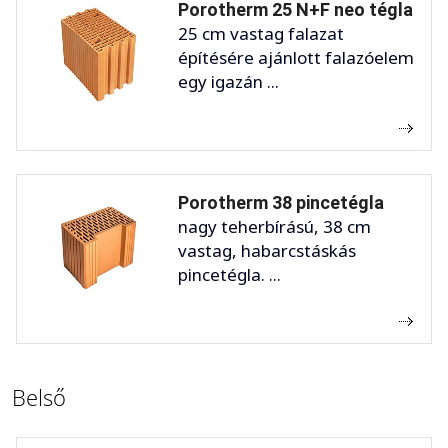
Porotherm 25 N+F neo tégla
25 cm vastag falazat
építésére ajánlott falazóelem
egy igazán ...
Porotherm 38 pincetégla
nagy teherbírású, 38 cm
vastag, habarcstáskás
pincetégla. ...
Belső