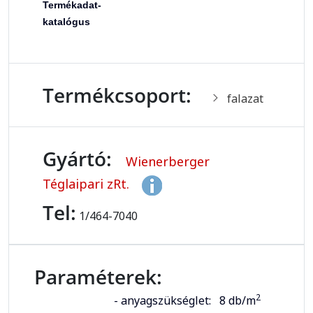
Termékadat-
katalógus
Termékcsoport:
falazat
Gyártó:
Wienerberger
Téglaipari zRt.
Tel:
1/464-7040
Paraméterek:
2
- anyagszükséglet:
8 db/m