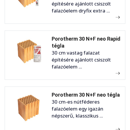
építésére ajánlott csiszolt
falazóelem dryfix extra ...
Porotherm 30 N+F neo Rapid
tégla
30 cm vastag falazat
építésére ajánlott csiszolt
falazóelem ...
Porotherm 30 N+F neo tégla
30 cm-es nútféderes
falazóelem egy igazán
népszerű, klasszikus ...