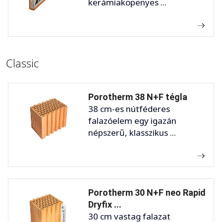
kerámiaköpenyes ...
Classic
Porotherm 38 N+F tégla
38 cm-es nútféderes
falazóelem egy igazán
népszerű, klasszikus ...
Porotherm 30 N+F neo Rapid
Dryfix ...
30 cm vastag falazat