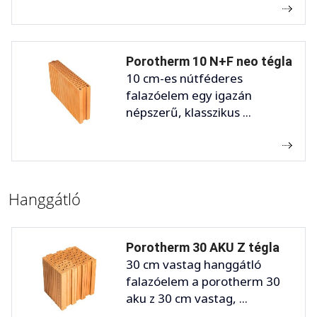
Porotherm 10 N+F neo tégla
10 cm-es nútféderes
falazóelem egy igazán
népszerű, klasszikus ...
Hanggátló
Porotherm 30 AKU Z tégla
30 cm vastag hanggátló
falazóelem a porotherm 30
aku z 30 cm vastag, ...