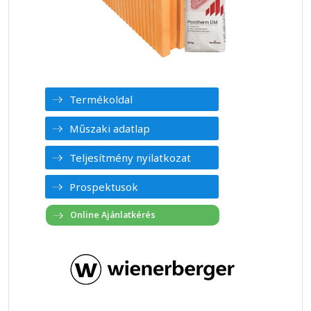
Termékoldal
Műszaki adatlap
Teljesítmény nyilatkozat
Prospektusok