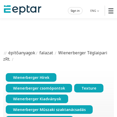
☰
Sign in
ENG
építőanyagok
falazat
Wienerberger Téglaipari
zRt.
Wienerberger Hírek
Wienerberger csomópontok
Texture
Wienerberger Kiadványok
Wienerberger Műszaki szaktanácsadás