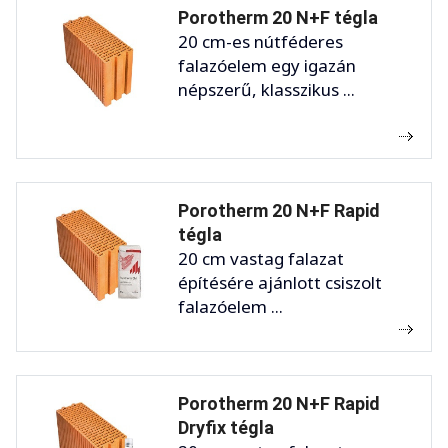
Porotherm 20 N+F tégla
20 cm-es nútféderes
falazóelem egy igazán
népszerű, klasszikus ...
Porotherm 20 N+F Rapid
tégla
20 cm vastag falazat
építésére ajánlott csiszolt
falazóelem ...
Porotherm 20 N+F Rapid
Dryfix tégla