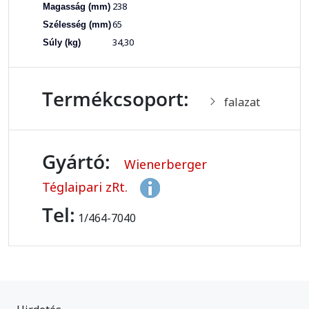
238
Magasság (mm)
65
Szélesség (mm)
34,30
Súly (kg)
Termékcsoport:
falazat
Gyártó:
Wienerberger
Téglaipari zRt.
Tel:
1/464-7040