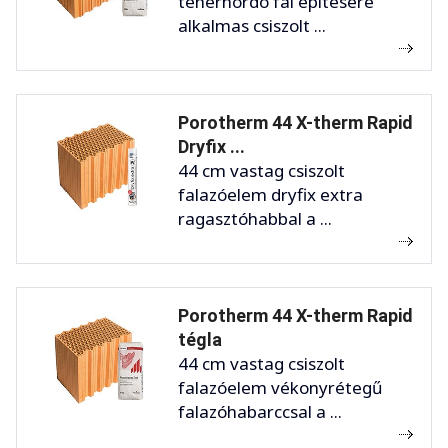
teherhordó fal építésére
alkalmas csiszolt ...
Porotherm 44 X-therm Rapid
Dryfix ...
44 cm vastag csiszolt
falazóelem dryfix extra
ragasztóhabbal a ...
Porotherm 44 X-therm Rapid
tégla
44 cm vastag csiszolt
falazóelem vékonyrétegű
falazóhabarccsal a ...