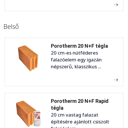
Belső
Porotherm 20 N+F tégla
20 cm-es nútféderes
falazóelem egy igazán
népszerű, klasszikus ...
Porotherm 20 N+F Rapid
tégla
20 cm vastag falazat
építésére ajánlott csiszolt