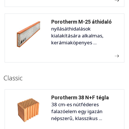
Porotherm M-25 áthidaló
nyílásáthidalások
kialakítására alkalmas,
kerámiaköpenyes ...
Classic
Porotherm 38 N+F tégla
38 cm-es nútféderes
falazóelem egy igazán
népszerű, klasszikus ...