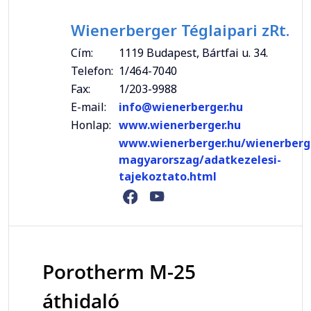
Wienerberger Téglaipari zRt.
Cím:
1119 Budapest, Bártfai u. 34.
Telefon:
1/464-7040
Fax:
1/203-9988
E-mail:
info@wienerberger.hu
Honlap:
www.wienerberger.hu
www.wienerberger.hu/wienerberg
magyarorszag/adatkezelesi-
tajekoztato.html
Porotherm M-25
áthidaló