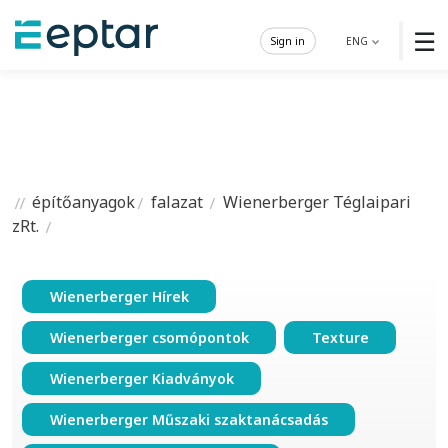
☰
Sign in
ENG
építőanyagok
falazat
Wienerberger Téglaipari
zRt.
Wienerberger Hírek
Wienerberger csomópontok
Texture
Wienerberger Kiadványok
Wienerberger Műszaki szaktanácsadás