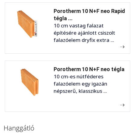
Porotherm 10 N+F neo Rapid
tégla ...
10 cm vastag falazat
építésére ajánlott csiszolt
falazóelem dryfix extra ...
Porotherm 10 N+F neo tégla
10 cm-es nútféderes
falazóelem egy igazán
népszerű, klasszikus ...
Hanggátló