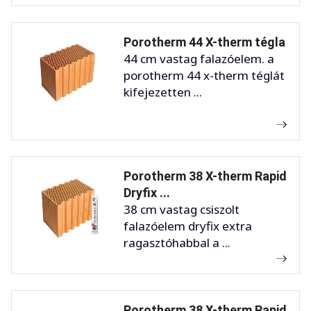
Porotherm 44 X-therm tégla
44 cm vastag falazóelem. a
porotherm 44 x-therm téglát
kifejezetten ...
Porotherm 38 X-therm Rapid
Dryfix ...
38 cm vastag csiszolt
falazóelem dryfix extra
ragasztóhabbal a ...
Porotherm 38 X-therm Rapid