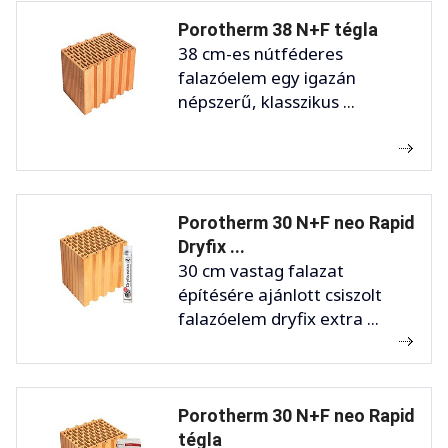
Porotherm 38 N+F tégla
38 cm-es nútféderes
falazóelem egy igazán
népszerű, klasszikus ...
Porotherm 30 N+F neo Rapid
Dryfix ...
30 cm vastag falazat
építésére ajánlott csiszolt
falazóelem dryfix extra ...
Porotherm 30 N+F neo Rapid
tégla