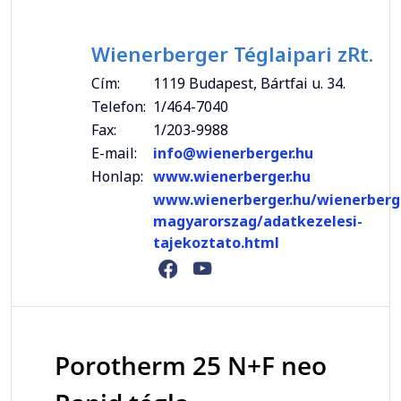
Wienerberger Téglaipari zRt.
Cím:
1119 Budapest, Bártfai u. 34.
Telefon:
1/464-7040
Fax:
1/203-9988
E-mail:
info@wienerberger.hu
Honlap:
www.wienerberger.hu
www.wienerberger.hu/wienerberg
magyarorszag/adatkezelesi-
tajekoztato.html
Porotherm 25 N+F neo