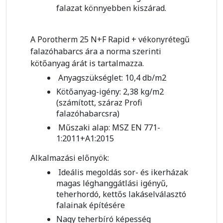
falazat könnyebben kiszárad.
A Porotherm 25 N+F Rapid + vékonyrétegű
falazóhabarcs ára a norma szerinti
kötőanyag árát is tartalmazza.
Anyagszükséglet: 10,4 db/m2
Kötőanyag-igény: 2,38 kg/m2
(számított, száraz Profi
falazóhabarcsra)
Műszaki alap: MSZ EN 771-
1:2011+A1:2015
Alkalmazási előnyök:
Ideális megoldás sor- és ikerházak
magas léghanggátlási igényű,
teherhordó, kettős lakáselválasztó
falainak építésére
Nagy teherbíró képesség