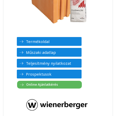
Termékoldal
Műszaki adatlap
Teljesítmény nyilatkozat
Prospektusok