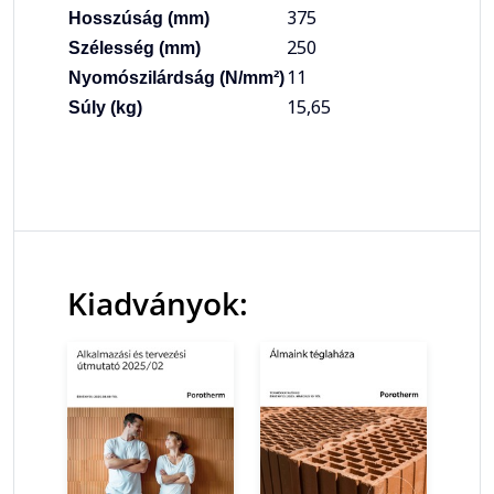
375
Hosszúság (mm)
250
Szélesség (mm)
11
Nyomószilárdság (N/mm²)
15,65
Súly (kg)
Kiadványok: