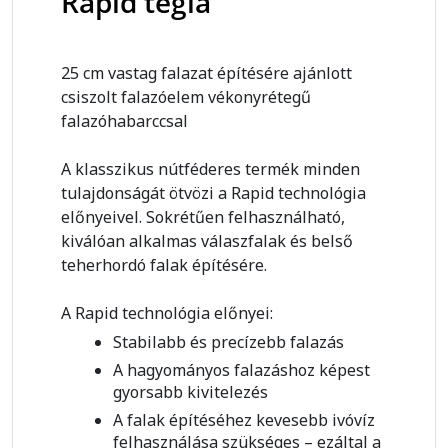
Rapid tégla
25 cm vastag falazat építésére ajánlott
csiszolt falazóelem vékonyrétegű
falazóhabarccsal
A klasszikus nútféderes termék minden
tulajdonságát ötvözi a Rapid technológia
előnyeivel. Sokrétűen felhasználható,
kiválóan alkalmas válaszfalak és belső
teherhordó falak építésére.
A Rapid technológia előnyei:
Stabilabb és precízebb falazás
A hagyományos falazáshoz képest
gyorsabb kivitelezés
A falak építéséhez kevesebb ivóvíz
felhasználása szükséges – ezáltal a