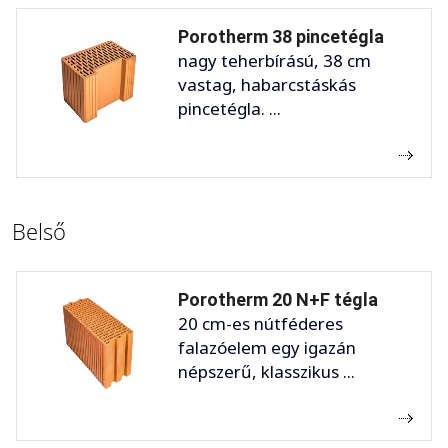
Porotherm 38 pincetégla
nagy teherbírású, 38 cm
vastag, habarcstáskás
pincetégla. ...
Belső
Porotherm 20 N+F tégla
20 cm-es nútféderes
falazóelem egy igazán
népszerű, klasszikus ...