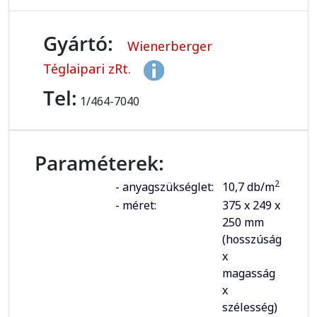
Gyártó:
Wienerberger
Téglaipari zRt.
Tel:
1/464-7040
Paraméterek:
2
- anyagszükséglet:
10,7 db/m
- méret:
375 x 249 x
250 mm
(hosszúság
x
magasság
x
szélesség)