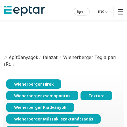
☰
Sign in
ENG
építőanyagok
falazat
Wienerberger Téglaipari
zRt.
Wienerberger Hírek
Wienerberger csomópontok
Texture
Wienerberger Kiadványok
Wienerberger Műszaki szaktanácsadás