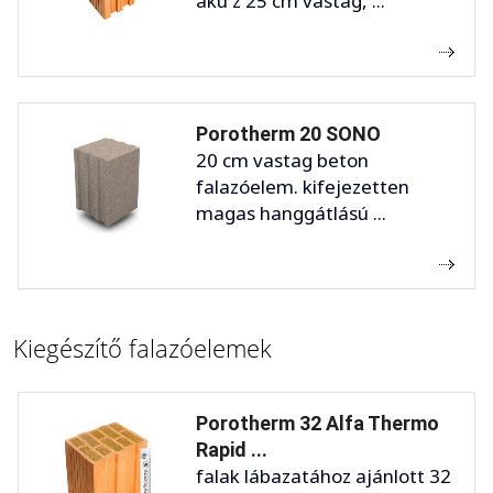
aku z 25 cm vastag, ...
Porotherm 20 SONO
20 cm vastag beton
falazóelem. kifejezetten
magas hanggátlású ...
Kiegészítő falazóelemek
Porotherm 32 Alfa Thermo
Rapid ...
falak lábazatához ajánlott 32